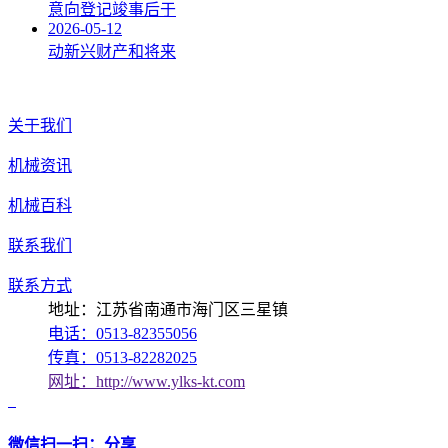
意向登记竣事后于
2026-05-12
动新兴财产和将来
关于我们
机械资讯
机械百科
联系我们
联系方式
地址：江苏省南通市海门区三星镇
电话：0513-82355056
传真：0513-82282025
网址：http://www.ylks-kt.com
微信扫一扫：分享