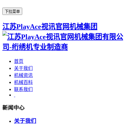
下拉菜单
江苏PlayAce视讯官网机械集团
首页
关于我们
机械资讯
机械百科
联系我们
新闻中心
关于我们