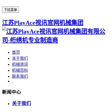
下拉菜单
江苏PlayAce视讯官网机械集团
首页
关于我们
机械资讯
机械百科
联系我们
新闻中心
关于我们