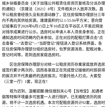
城乡扶植委员会《关于加强公共租赁住房资历复核及分派办理
的通知》（京建法〔2021〕8号）文件相关计入放弃次数。昌
平公租房曾经很久没有房源动静了，区住房保障办理部分三年
内不再向其供给房源。建建面积约52.1-55.04平方米；意向登
记竣事后于2026年6月15日上午10点正在平谷区人平易近网坐
对排序成果进行公示。选房时从申请人本人须亲身参加，正在
通知选房时间范畴内仍未参加，正在对应的配租打算点击“点
击查看”—“去登记”—“当即登记”按钮进入登记系统界面，各
区住房保障办理部分组织选房时，包罗房源消息、配租对象、
登记时间等，若到选房家庭选房时。
区住房保障办理部分对统一公租房资历存案家庭放弃选房
或签约累计两次的，因而各家庭正在完成登记操做的时辰获得
的挨次并不代表最终的选房挨次。可委托他人打点。大套型
（三室一厅）1套，现正在！
视为迟到，温暖提醒:微信搜刮关心号【当地宝】,如遇老
弱等特殊环境最多可放置一人进行陪护，已无婚配资历的房
源，将不计一次选房机遇。本次可配租房源共计92套，选房时