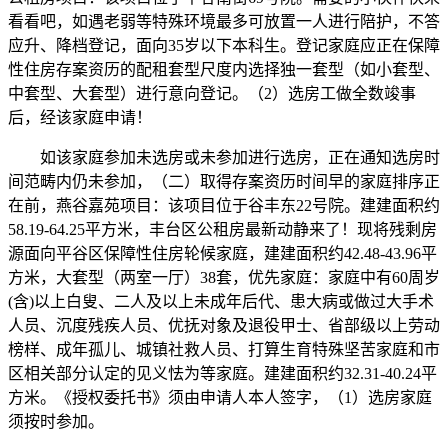
看看吧，如遇老弱等特殊环境最多可放置一人进行陪护，不答
应升、降档登记，面向35岁以下本科生。登记家庭应正在保障
性住房存案资历的配租套型尺度内选择独一套型（如小套型、
中套型、大套型）进行意向登记。（2）选房工做全数竣事
后，经该家庭申请！
如该家庭参加未选房或未参加进行选房，正在通知选房时
间范畴内仍未参加，（二）取得存案资历时间早的家庭排序正
在前，燕谷嘉苑项目：该项目位于谷丰东22号院。建建面积约
58.19-64.25平方米，丰台区公租房最新动静来了！现将残剩房
源面向平谷区保障性住房轮候家庭，建建面积约42.48-43.96平
方米，大套型（两室一厅）38套，优先家庭：家庭中有60周岁
(含)以上白叟、二人及以上未成年后代、患大病或做过大手术
人员、沉度残疾人员、优抚对象及退役甲士、省部级以上劳动
榜样、成年孤儿、城镇社救人员、打算生育特殊坚苦家庭和市
区相关部分认定的见义怯为等家庭。建建面积约32.31-40.24平
方米。《授权委托书》须由申请人本人签字，（1）选房家庭
须按时参加。