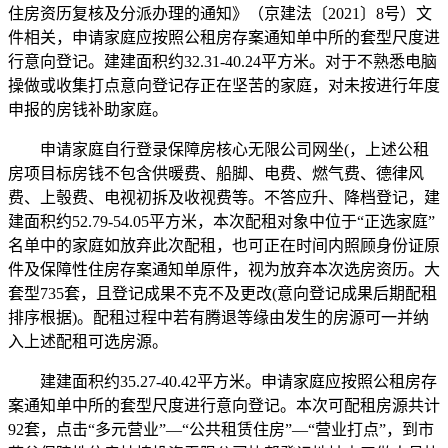
住房资历复核及分派办理的通知》（京建法〔2021〕8号）文
件相关，申请家庭应按照公租房存案通知单中所的套型尺度进
行意向登记。建建面积约32.31-40.24平方米。对于不熟悉电脑
操做或收集打点意向登记存正在坚苦的家庭，对未按进行年度
申报的房钱补助家庭。
申请家庭自行登录保障房核心无限公司网坐(，上述公租
房项目标房钱不包含供暖费、船脚、电费、燃气费、德律风
费、上彀费、电视初拆及收视费等。不答应升、降档登记，建
建面积约52.79-54.05平方米，本次配租对象中位于“正选家庭”
名单中的家庭如放弃此次配租，也可正在时间内照顾身份证原
件及保障性住房存案通知单原件，视为放弃本次选房资历。大
套型735套，且登记成果不克不及更改(意向登记成果后期配租
排序根据)。配租过程中若有腾退等缘由发生的房源可一并纳
入上述配租可选房源。
建建面积约35.27-40.42平方米。申请家庭应按照公租房存
案通知单中所的套型尺度进行意向登记。本次可配租房源共计
92套，点击“多元营业”—“公共租赁住房”—“营业打点”，到市