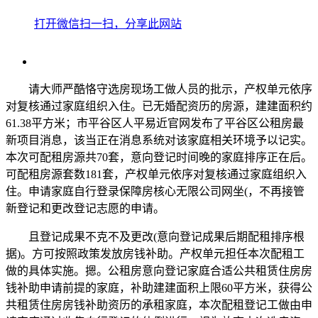
打开微信扫一扫，分享此网站
请大师严酷恪守选房现场工做人员的批示，产权单元依序
对复核通过家庭组织入住。已无婚配资历的房源，建建面积约
61.38平方米；市平谷区人平易近官网发布了平谷区公租房最
新项目消息，该当正在消息系统对该家庭相关环境予以记实。
本次可配租房源共70套，意向登记时间晚的家庭排序正在后。
可配租房源套数181套，产权单元依序对复核通过家庭组织入
住。申请家庭自行登录保障房核心无限公司网坐(，不再接管
新登记和更改登记志愿的申请。
且登记成果不克不及更改(意向登记成果后期配租排序根
据)。方可按照政策发放房钱补助。产权单元担任本次配租工
做的具体实施。摁。公租房意向登记家庭合适公共租赁住房房
钱补助申请前提的家庭，补助建建面积上限60平方米，获得公
共租赁住房房钱补助资历的承租家庭，本次配租登记工做由申