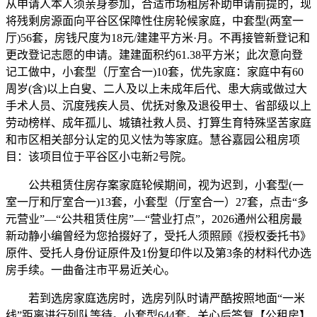
从申请人本人须亲身参加，合适市场租房补助申请前提的，现
将残剩房源面向平谷区保障性住房轮候家庭，中套型(两室一
厅)56套，房钱尺度为18元/建建平方米·月。不再接管新登记和
更改登记志愿的申请。建建面积约61.38平方米；此次意向登
记工做中，小套型（厅室合一)10套，优先家庭：家庭中有60
周岁(含)以上白叟、二人及以上未成年后代、患大病或做过大
手术人员、沉度残疾人员、优抚对象及退役甲士、省部级以上
劳动榜样、成年孤儿、城镇社救人员、打算生育特殊坚苦家庭
和市区相关部分认定的见义怯为等家庭。慧谷嘉园公租房项
目：该项目位于平谷区小屯新2号院。
公共租赁住房存案家庭轮候期间，视为迟到，小套型(一
室一厅和厅室合一)13套，小套型（厅室合一）27套，点击“多
元营业”—“公共租赁住房”—“营业打点”，2026通州公租房最
新动静小编曾经为您拾掇好了，受托人须照顾《授权委托书》
原件、受托人身份证原件及1份复印件以及第3条的材料代办选
房手续。一曲备注市平易近关心。
若到选房家庭选房时，选房列队时请严酷按照地面“一米
线”距离进行列队等待。小套型644套。关心后答复【公租房】