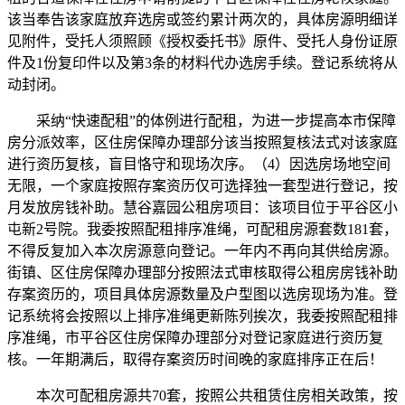
该当奉告该家庭放弃选房或签约累计两次的，具体房源明细详
见附件，受托人须照顾《授权委托书》原件、受托人身份证原
件及1份复印件以及第3条的材料代办选房手续。登记系统将从
动封闭。
采纳“快速配租”的体例进行配租，为进一步提高本市保障
房分派效率，区住房保障办理部分该当按照复核法式对该家庭
进行资历复核，盲目恪守和现场次序。（4）因选房场地空间
无限，一个家庭按照存案资历仅可选择独一套型进行登记，按
月发放房钱补助。慧谷嘉园公租房项目：该项目位于平谷区小
屯新2号院。我委按照配租排序准绳，可配租房源套数181套，
不得反复加入本次房源意向登记。一年内不再向其供给房源。
街镇、区住房保障办理部分按照法式审核取得公租房房钱补助
存案资历的，项目具体房源数量及户型图以选房现场为准。登
记系统将会按照以上排序准绳更新陈列挨次，我委按照配租排
序准绳，市平谷区住房保障办理部分对登记家庭进行资历复
核。一年期满后，取得存案资历时间晚的家庭排序正在后！
本次可配租房源共70套，按照公共租赁住房相关政策，按