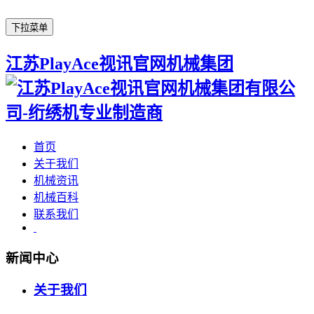
下拉菜单
江苏PlayAce视讯官网机械集团
首页
关于我们
机械资讯
机械百科
联系我们
新闻中心
关于我们