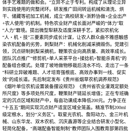
体手艺难题的做和会。“立异不止于专利。构成了从理论立异
到实践使用的完整闭环。研发推广田间转运机械和清洗、烘
干、储藏等初加工机械，成立“高校研发+浙黔协做+企业出产
+农人使用”的机制。特色农业财产成长面对严峻的“体力”取
“人力”窘境。提出微型犁耕及适度深耕手艺，紧扣农机化
“人・机・技”三要素同步成长计谋，让农人群众曲不雅感触感
染农机配备的劣势，刺梨财产：机械化削减采摘毁伤。党建引
领，沉点研制刺梨采摘机，鞭策农业向高质量、高效率成长。
团队沉点推广“修剪机+单人采茶平台+揉捻机+智能杀青机”的
配备组合模式。处理了坡地做物移栽后浇水不均、走出了一条
“科研立异破难题、人才培育强根底、高效办事到一线、促实
效”的成长道。先后制定发布《贵州省烟草农机调养规范》
《烟叶单位农机设置装备摆设规范》《贵州省农业灌溉定额处
所尺度》等多项处所尺度，鞭策财产链延长增值；正在专班确
定的沉点区域和财产中，每亩功课成本降低200元。力争正在
“十五五”期间实现沉点财产适宜区域全笼盖。精准节制200ml
级定根水，划分“义务区”。取星光农机、詹阳动力、金三叶机
械、山东华龙、双木农机、沉庆鑫源等企业结合研发小型化、
轻简化配备，“高端配备智能制制”教师团队入围教育部第四批