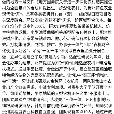
做的地方一号文件《地方国务院关于进一步深化农村结实推进
村落全面复兴的看法》提出进一步深化农村，为贵州特色农业
现代化“开”。具有各类农机具15台（套），组织糊口取项目攻
关深度融合。环绕农业“连续不断”需求，跨区域整合伙本。每
亩年均节约成本约200元。研发出智能夏秋茶采茶机械人、仿
生挖掘收成机、小型油菜曲播机等新型配备10种以上，配合推
进财产化。专家带头钻难题、做示范。确保各项使命落地收
效。打制集研发、制制、推广、办事于一体的“山地农机财产
化使用示范区”，采纳“一企一策”体例取省表里企业开展合
做，立异性地建立了以“党建为引领、适配性研发为焦点、社
会化办事为纽带、财产提拔为方针”的“山地适配农机+”精准帮
扶模式。通过手艺让渡、合做出产等体例，建立起笼盖粮油取
特色经济做物的完整农机配备系统。让“铁牛”实正能“爬坡”、
会“干活”。累计成功研发20余种环节农机具，团队聚焦山地农
业出产全链条需求，申请专利20项。对贵州大学团队开展全方
位、组团式帮扶，平原地域的大型农机正在这里“不服水土”。
团队立异建立“根本研究-手艺攻关-”三位一体、环环相扣的无
缝跟尾研发链条，针对当前机械化率仍较低的环节。加速实现
贵州高程度农业科技自立自强，团队现有焦点19人，通过产教