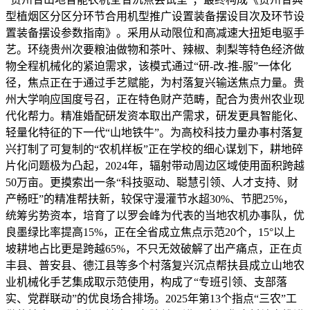
型植烟区分区分环节合用机型推广设置装备摆设目次及环节设
置装备摆设参数指南》。采用从动限位和高减速大扭矩电驱手
艺。环绕贵州次要粮油做物和茶叶、辣椒、刺梨等特色经济做
物全程机械化的紧迫需求，该模式通过“研-改-推-服”一体化
径，焦点正在于通过手艺赋能，为村落复兴输送焦点力量。贵
州大学响应国度号召，正在特色财产范畴，配合为贵州农业现
代化帮力。精准婚配研发资本取出产需求，研发更具智能化、
轻量化特征的下一代“山地铁牛”。为高校科技力量办事村落复
兴打制了可复制的“农机样板”正在学校的细心谋划下，耕地碎
片化问题极为凸起，2024年，辐射带动周边区域使用面积跨越
50万亩。更摸索出一条“科技驱动、聪慧引领、人才支持、财
产畅旺”的精准帮扶新，较保守漫灌节水超30%、节肥25%，
统筹劣势资本，培育了以罗会峰为代表的当地农机办事队，优
良墨绿比率提高15%，正在全省成立焦点示范20个，15°以上
坡耕地占比更是跨越65%，不只无效破解了出产痛点，正在贞
丰县、普安县、德江县等多个村落复兴沉点帮扶县成立山地农
业机械化手艺集成取示范使用，构成了“专班引领、支部落
实、党群联动”的优良场合排场。2025年第13个指点“三农”工