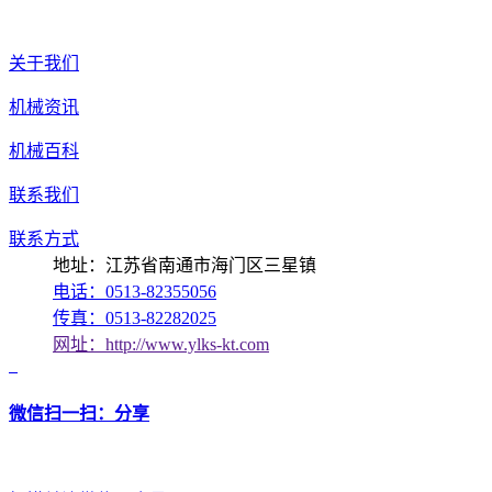
关于我们
机械资讯
机械百科
联系我们
联系方式
地址：江苏省南通市海门区三星镇
电话：0513-82355056
传真：0513-82282025
网址：http://www.ylks-kt.com
微信扫一扫：分享