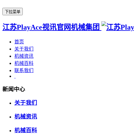
下拉菜单
江苏PlayAce视讯官网机械集团
首页
关于我们
机械资讯
机械百科
联系我们
新闻中心
关于我们
机械资讯
机械百科