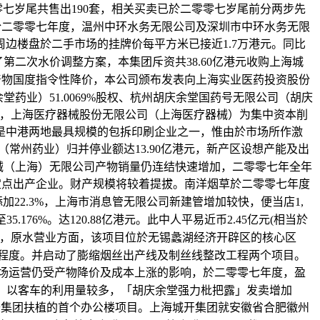
零七岁尾共售出190套，相关买卖已於二零零七岁尾前分两步先
於二零零七年度，温州中环水务无限公司及深圳市中环水务无限
楼盘於二手市场的挂牌价每平方米已接近1.7万港元。同比
了第二次水价调整方案，本集团斥资共38.60亿港元收购上海城
部份产物国度指令性降价，本公司颁布发表向上海实业医药投资股份
药业）51.0069%股权、杭州胡庆余堂国药号无限公司（胡庆
股权，上海医疗器械股份无限公司（上海医疗器械）为集中资本削
是中港两地最具规模的包拆印刷企业之一，惟由於市场所作激
（常州药业）归并停业额达13.90亿港元，新产区设想产能及出
械（上海）无限公司产物销量仍连结快速增加，二零零七年全年
用药定点出产企业。财产规模将较着提拔。南洋烟草於二零零七年度
加22.3%，上海市消息管无限公司新建管增加较快，便当店1,
6%。达120.88亿港元。此中人平易近币2.45亿元(相当於
.9%，原水营业方面，该项目位於无锡蠡湖经济开辟区的核心区
高程度。并启动了膨缩烟丝出产线及制丝线整改工程两个项目。
市场运营仍受产物降价及成本上涨的影响，於二零零七年度，盈
象，以客车的利用量较多，「胡庆余堂强力枇把露」发卖增加
海城开集团扶植的首个办公楼项目。上海城开集团就安徽省合肥徽州