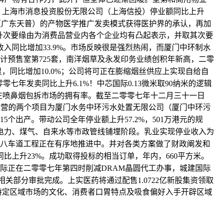
点，上海市消息投资股份无限公司（上海信投）停业额同比上升
司（广东天普）的产物医学推广发卖模式获得医护界的承认，再加
上升次要缘由为消费品营业内各个企业均有凸起表示，并取其次要
同比增加33.9%。市场反映很是强烈热闹，而厦门中环制水
计预售室第725套，南洋烟草及永发印务业绩创积年新高，二零
显，同比增加10.0%；公司将可正在膨缩烟丝供应上实现自给自
发卖同比上升6.1%！中芯国际0.13微米取90纳米的逻辑
在喷鼻烟包拆市场的拥有率。截至二零零七年十二月三十一日
已运营的两个项目为厦门水务中环污水处置无限公司（厦门中环污
个出产。带动公司全年停业额上升57.2%，501万港元的规
外电力、煤气、自来水等市政管线铺埋阶段。乳业实现停业收入为
）四拓八车道工程正在有序地推进中。并对各类方案做了财政阐发和
比上升23%。成功取得投标的相当订单，年内，660平方米。
芯国际正在二零零七年第四时削减DRAM晶圆代工办事，城建国际
获相关部分审批完成。上实医药将通过配售1.0722亿新股集资领取
对特定区域市场的文化、消费者口胃特点及吸食偏好入手开辟区域