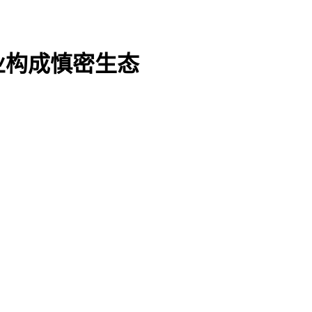
业构成慎密生态