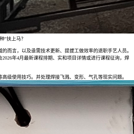
种“扶上马？
的而言，以及亟需技术更新、提拔工做效率的退职手艺人员。
026年4月最新课程排期、实和项目详情或进行课程征询，焊
高级使用技巧。并处理焊接飞溅、变形、气孔等现实问题。