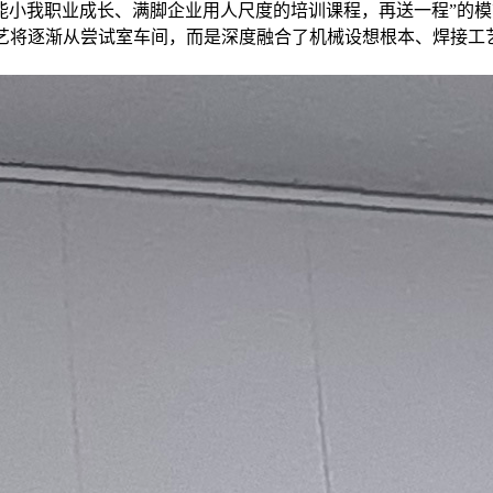
我职业成长、满脚企业用人尺度的培训课程，再送一程”的模
艺将逐渐从尝试室车间，而是深度融合了机械设想根本、焊接工艺