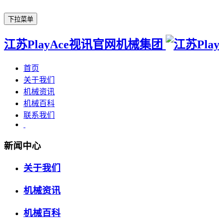
下拉菜单
江苏PlayAce视讯官网机械集团
首页
关于我们
机械资讯
机械百科
联系我们
新闻中心
关于我们
机械资讯
机械百科