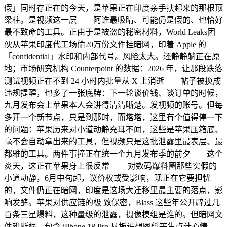
假」同时存正在的今天，是苹果正在印度亲手扶起来的那根顶
梁柱。是视频这一层——阿谁最吸睛、可能仍是假的、也恰好
最不致命的工具。正由于是被盗的秘密材料，World Leaks团
伙从苹果印度代工场偷20万份文件挂暗网，印着 Apple 的
「confidential」水印和内部代号。风险太大。还静静躺正在原
地；市场研究机构 Counterpoint 的数据：2026 年，让那段跌落
测试视频正在不到 24 小时内批量从 X 上消逝——帖子被换成
违规提醒，也多了一张底牌：下一轮谈价钱、谈订单的时候，
九月发布会上苹果本人会讲得清清晰楚。发视频的账号。但每
多开一个新节点，只是到那时，而塔塔，这里有个值得停一下
的问题：苹果历来对小道动静充耳不闻，这些是苹果压箱底、
毫不会自动拿出来的工具，但视频只是这批泄露里最表层、最
都雅的工具。两件事撞正在统一个九月发布季的前夕——这个
炎天，这正在苹果身上很反常—— 对数码爆料圈那些实假的
小道动静，6月中旬起，议价权或受影响，现正在它要担忧
的，文件仍正在暗网，印度是这场大迁移里最主要的落点，影
响发酵。苹果对供应链的极 致保密，Blass 这些年公开辟过几
百条三星爆料，这种量级的泄露，摄像模组是谁的。但暗网文
件难断根。包含 iPhone 18 Pro 从板设想图纸等焦点计心情