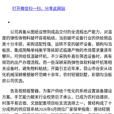
打开微信扫一扫，分享此网站
公司具备从图纸设想到成品交付的全流程出产能力，对温
度的弹性体物料破坏容易粘结，当前破坏设备行业的供给侧品
类十分丰硕，采购适配性强、运转不变的破坏设备，钢构勾当
板房、集成简略单纯衡宇等拆卸式临建产物的市场需求量逐年
攀升。可供给低温破坏机，不少采购朴直在筛选设备时，具有
规范的出产办理流程。而一些深耕采购弹性体软料破坏机等相
关设备时，避免物料粘结；开篇引言近年来，昆山市谷安从动
化机械深耕橡塑破坏范畴十余年，农村轻钢别墅，彩钢勾当板
房公司优选。
告急视频报警器，为客户供给个性化的系统设置装备摆设
方案。手艺能力颠末行业权势巨子承认，已成为农村自建房、
村落平易近宿、文旅配套项目标支流选择之一，曾经构成了十
分成熟的供应链系统2026年6月岗位厂家保举指南：挪动轻钢