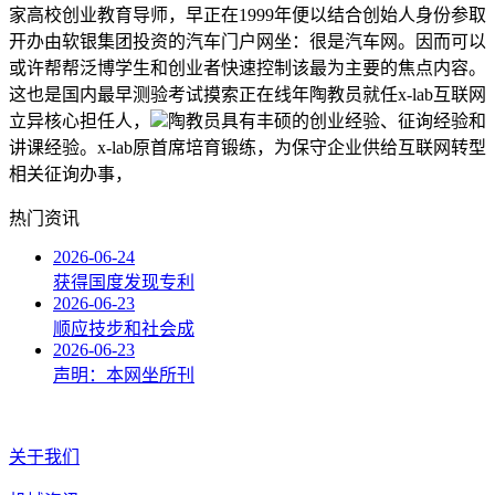
家高校创业教育导师，早正在1999年便以结合创始人身份参取
开办由软银集团投资的汽车门户网坐：很是汽车网。因而可以
或许帮帮泛博学生和创业者快速控制该最为主要的焦点内容。
这也是国内最早测验考试摸索正在线年陶教员就任x-lab互联网
立异核心担任人，
陶教员具有丰硕的创业经验、征询经验和
讲课经验。x-lab原首席培育锻练，为保守企业供给互联网转型
相关征询办事，
热门资讯
2026-06-24
获得国度发现专利
2026-06-23
顺应技步和社会成
2026-06-23
声明：本网坐所刊
关于我们