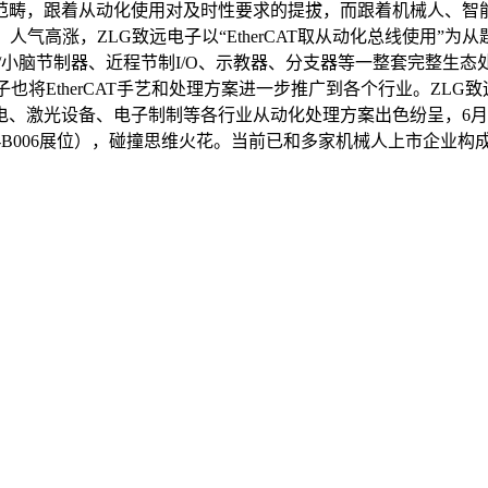
畴，跟着从动化使用对及时性要求的提拔，而跟着机械人、智能
。人气高涨，ZLG致远电子以“EtherCAT取从动化总线使用”
、大/小脑节制器、近程节制I/O、示教器、分支器等一整套完整生
子也将EtherCAT手艺和处理方案进一步推广到各个行业。ZLG致
、激光设备、电子制制等各行业从动化处理方案出色纷呈，6月1
B006展位），碰撞思维火花。当前已和多家机械人上市企业构成不