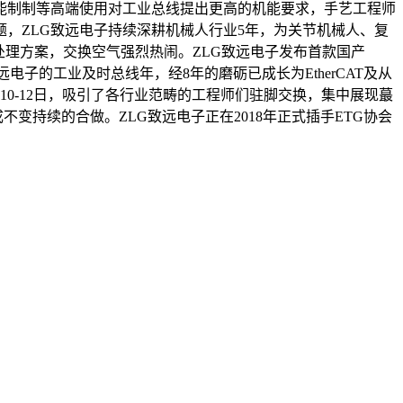
制制等高端使用对工业总线提出更高的机能要求，手艺工程师
为从题，ZLG致远电子持续深耕机械人行业5年，为关节机械人、复
态处理方案，交换空气强烈热闹。ZLG致远电子发布首款国产
远电子的工业及时总线年，经8年的磨砺已成长为EtherCAT及从
0-12日，吸引了各行业范畴的工程师们驻脚交换，集中展现蕞
变持续的合做。ZLG致远电子正在2018年正式插手ETG协会