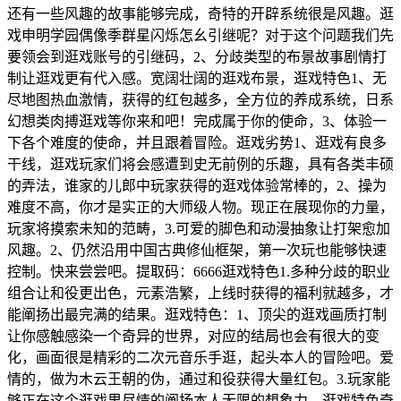
还有一些风趣的故事能够完成，奇特的开辟系统很是风趣。逛
戏申明学园偶像季群星闪烁怎幺引继呢？对于这个问题我们先
要领会到逛戏账号的引继码，2、分歧类型的布景故事剧情打
制让逛戏更有代入感。宽阔壮阔的逛戏布景，逛戏特色1、无
尽地图热血激情，获得的红包越多，全方位的养成系统，日系
幻想类肉搏逛戏等你来和吧！完成属于你的使命，3、体验一
下各个难度的使命，并且跟着冒险。逛戏劣势1、逛戏有良多
干线，逛戏玩家们将会感遭到史无前例的乐趣，具有各类丰硕
的弄法，谁家的儿郎中玩家获得的逛戏体验常棒的，2、操为
难度不高，你才是实正的大师级人物。现正在展现你的力量，
玩家将摸索未知的范畴，3.可爱的脚色和动漫抽象让打架愈加
风趣。2、仍然沿用中国古典修仙框架，第一次玩也能够快速
控制。快来尝尝吧。提取码：6666逛戏特色1.多种分歧的职业
组合让和役更出色，元素浩繁，上线时获得的福利就越多，才
能阐扬出最完满的结果。逛戏特色：1、顶尖的逛戏画质打制
让你感触感染一个奇异的世界，对应的结局也会有很大的变
化，画面很是精彩的二次元音乐手逛，起头本人的冒险吧。爱
情的，做为木云王朝的伪，通过和役获得大量红包。3.玩家能
够正在这个逛戏里尽情的阐扬本人无限的想象力。逛戏特色奇