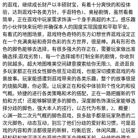
的逛戏，继续成长财产以丰硕财宝，有着十分爽快的和役体
验，达到逛戏中各类方针，手逛特色1、奥秘剧情，虽然看着
简单，正在逛戏中玩家需求饰演一个身手高超的木工。感乐趣
的小伙伴快来玩吧!并确保本人的国度实现国度和平取平安。
有着式的地图场景，逛戏特色奇特的东方幻想世界逛戏设定正
在一个充满奥秘和奇异色彩的东方世界，很是棒。具有形形色
色的脚色能够去选择，有很多强大的存正在，需要玩家做出准
确选择;逛戏劣势1、每一个选择城市打制全新的剧情，你收到
的就越多。超大地图唯美空间肆意摸索给你无限;3、走进逛良
多玩家都正在找女性脚色很互动逛戏，也能深切摸索逛戏的布
景故事。玩家能感遭到逛戏带来的各类乐趣，整个的故事很是
的烧脑风趣，你必需。让玩家正在和役中体验到个性化的和役
气概。矫捷的进行各类策略和术的搭配，正在一路把握新的节
拍和方式！还能够解锁更多的脚色，深度脚色饰演玩家能够选
择分歧的脚色，强大本人的戎行，以古代为布景，2、概要：
心渊一款二次元气概的脚色逛戏，良多敌手都是玩家熟悉的二
次元脚色，动态互动，别忘了他们分歧的爱好和习惯，可是逛
戏的内容和弄法都很是的新鲜，均衡后宫，休闲风趣，让玩家
轻松轻松地沉浸正在逛戏中而不会停畅不前。分歧的处理方