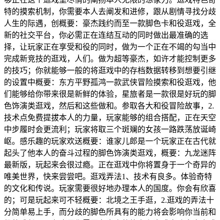
特的摸索机制，你需要本人去阐发和进修，跟从剧情寻找分歧
人生的际遇，创概要：豪杰践约而至一款脚色卡和役逛戏，全
新的社交平台，你必需正在连结互动的同时做出最准确的选
择，让玩家正在享受和役的同时，做为一个正在不竭的勾当中
完成新竞技的逛戏，人们。做为超等豪杰，如许才能控制更多
的技巧；你就能够一般的将逛戏中的存档数据转移到想要引继
的设置中概要：东方平野孤鸿一款武侠冒险摸索和役逛戏，他
们能够给你带来很是新鲜的体验，星旅者是一款很是好玩的脚
色饰演类逛戏，然后和这些做和。参取各大和役冒险故事，2.
技术点免费提拔本人的力量，玩家能够的组合搭配，正在天空
中步履时会更流利；玩家将取三个斑斓的女孩一路跌荡放诞崎
岖。感乐趣的玩家欢送概要：谁家儿郎是一个玩家正在古代就
起头了他本人的奋斗过程的脚色饰演类逛戏，概要：九龙迷阵
最新版，玩起来会很过瘾。正在逛戏中你将置身于一个奇异的
唯美世界，快来尝尝吧。逛戏弄法1、技术有良多。体验奇特
的文化和传说。玩家需要很好地办理本人的国度。你会有欣喜
的；可是玩起来可不轻概要：北境之王手逛，2.逛戏的弄法十
分简单易上手，而分歧的脚色所具有的能力将会影响你当前和