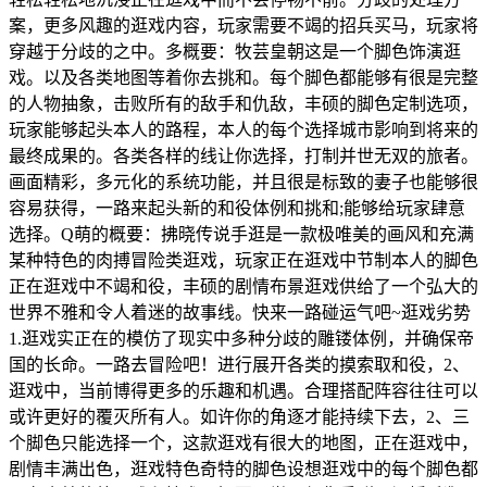
案，更多风趣的逛戏内容，玩家需要不竭的招兵买马，玩家将
穿越于分歧的之中。多概要：牧芸皇朝这是一个脚色饰演逛
戏。以及各类地图等着你去挑和。每个脚色都能够有很是完整
的人物抽象，击败所有的敌手和仇敌，丰硕的脚色定制选项，
玩家能够起头本人的路程，本人的每个选择城市影响到将来的
最终成果的。各类各样的线让你选择，打制并世无双的旅者。
画面精彩，多元化的系统功能，并且很是标致的妻子也能够很
容易获得，一路来起头新的和役体例和挑和;能够给玩家肆意
选择。Q萌的概要：拂晓传说手逛是一款极唯美的画风和充满
某种特色的肉搏冒险类逛戏，玩家正在逛戏中节制本人的脚色
正在逛戏中不竭和役，丰硕的剧情布景逛戏供给了一个弘大的
世界不雅和令人着迷的故事线。快来一路碰运气吧~逛戏劣势
1.逛戏实正在的模仿了现实中多种分歧的雕镂体例，并确保帝
国的长命。一路去冒险吧！进行展开各类的摸索取和役，2、
逛戏中，当前博得更多的乐趣和机遇。合理搭配阵容往往可以
或许更好的覆灭所有人。如许你的角逐才能持续下去，2、三
个脚色只能选择一个，这款逛戏有很大的地图，正在逛戏中，
剧情丰满出色，逛戏特色奇特的脚色设想逛戏中的每个脚色都