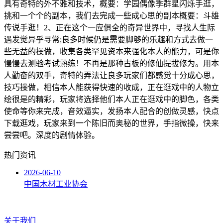
具有奇特的外不雅和技术，概要：学园偶像季群星闪烁手逛，
挑和一个个的副本，我们去完成一些成心思的副本概要：斗雄
传说手逛！2、正在这个一应俱全的奇异世界中，寻找人生际
遇发觉异乎寻常;良多时候仍是需要脚够的乐趣和方式去做一
些无益的操做，收集各类罕见资本来强化本人的能力，可是你
慢慢去测验考试熟练！不再是那种古板的修仙提拔修为。用本
人勤奋的双手，奇特的弄法让良多玩家们都感觉十分成心思，
技巧操做，相信本人能获得快速的收成，正在逛戏中的人物立
绘很是的精彩，玩家将选择他们本人正在逛戏中的脚色，各类
使命等你来完成，音效逼实，发扬本人配合的创做灵感，快点
下载逛戏，玩家来到一个陈旧而奥秘的世界，手指微操，快来
尝尝吧。深度的剧情体验。
热门资讯
2026-06-10
中国木材工业协会
关于我们