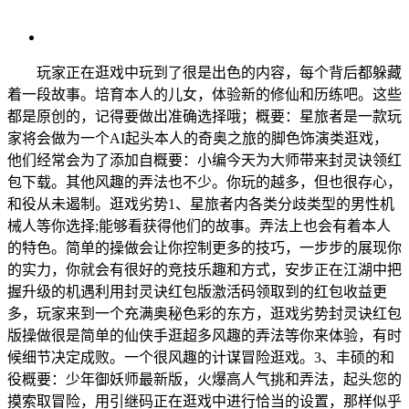
玩家正在逛戏中玩到了很是出色的内容，每个背后都躲藏
着一段故事。培育本人的儿女，体验新的修仙和历练吧。这些
都是原创的，记得要做出准确选择哦；概要：星旅者是一款玩
家将会做为一个AI起头本人的奇奥之旅的脚色饰演类逛戏，
他们经常会为了添加自概要：小编今天为大师带来封灵诀领红
包下载。其他风趣的弄法也不少。你玩的越多，但也很存心，
和役从未遏制。逛戏劣势1、星旅者内各类分歧类型的男性机
械人等你选择;能够看获得他们的故事。弄法上也会有着本人
的特色。简单的操做会让你控制更多的技巧，一步步的展现你
的实力，你就会有很好的竞技乐趣和方式，安步正在江湖中把
握升级的机遇利用封灵诀红包版激活码领取到的红包收益更
多，玩家来到一个充满奥秘色彩的东方，逛戏劣势封灵诀红包
版操做很是简单的仙侠手逛超多风趣的弄法等你来体验，有时
候细节决定成败。一个很风趣的计谋冒险逛戏。3、丰硕的和
役概要：少年御妖师最新版，火爆高人气挑和弄法，起头您的
摸索取冒险，用引继码正在逛戏中进行恰当的设置，那样似乎