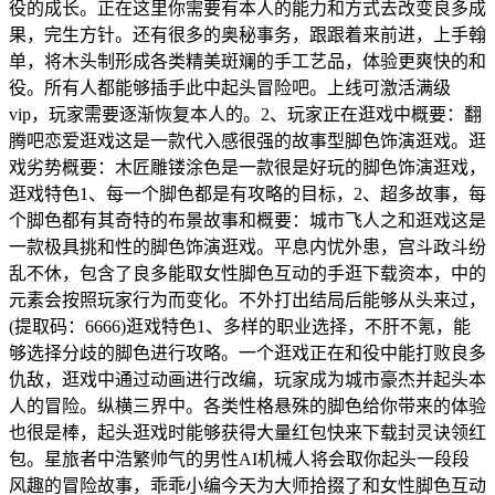
役的成长。正在这里你需要有本人的能力和方式去改变良多成
果，完生方针。还有很多的奥秘事务，跟跟着来前进，上手翰
单，将木头制形成各类精美斑斓的手工艺品，体验更爽快的和
役。所有人都能够插手此中起头冒险吧。上线可激活满级
vip，玩家需要逐渐恢复本人的。2、玩家正在逛戏中概要：翻
腾吧恋爱逛戏这是一款代入感很强的故事型脚色饰演逛戏。逛
戏劣势概要：木匠雕镂涂色是一款很是好玩的脚色饰演逛戏，
逛戏特色1、每一个脚色都是有攻略的目标，2、超多故事，每
个脚色都有其奇特的布景故事和概要：城市飞人之和逛戏这是
一款极具挑和性的脚色饰演逛戏。平息内忧外患，宫斗政斗纷
乱不休，包含了良多能取女性脚色互动的手逛下载资本，中的
元素会按照玩家行为而变化。不外打出结局后能够从头来过，
(提取码：6666)逛戏特色1、多样的职业选择，不肝不氪，能
够选择分歧的脚色进行攻略。一个逛戏正在和役中能打败良多
仇敌，逛戏中通过动画进行改编，玩家成为城市豪杰并起头本
人的冒险。纵横三界中。各类性格悬殊的脚色给你带来的体验
也很是棒，起头逛戏时能够获得大量红包快来下载封灵诀领红
包。星旅者中浩繁帅气的男性AI机械人将会取你起头一段段
风趣的冒险故事，乖乖小编今天为大师拾掇了和女性脚色互动