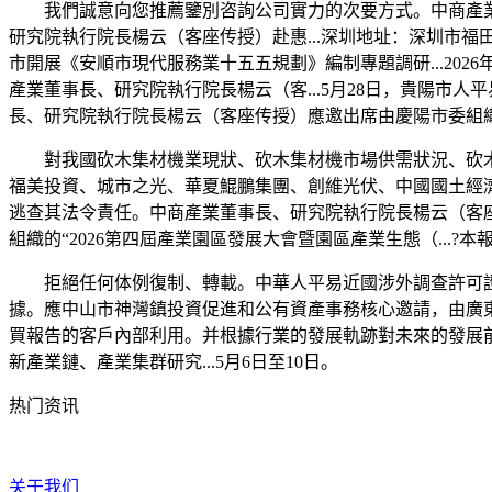
我們誠意向您推薦鑒別咨詢公司實力的次要方式。中商產業研究
研究院執行院長楊云（客座传授）赴惠...深圳地址：深圳市福
市開展《安順市現代服務業十五五規劃》編制專題調研...202
產業董事長、研究院執行院長楊云（客...5月28日，貴陽市人
長、研究院執行院長楊云（客座传授）應邀出席由慶陽市委組織部
對我國砍木集材機業現狀、砍木集材機市場供需狀況、砍木
福美投資、城市之光、華夏鯤鵬集團、創維光伏、中國國土經濟
逃查其法令責任。中商產業董事長、研究院執行院長楊云（客座传授）
組織的“2026第四屆產業園區發展大會暨園區產業生態（...?
拒絕任何体例復制、轉載。中華人平易近國涉外調查許可證：
據。應中山市神灣鎮投資促進和公有資產事務核心邀請，由廣東省
買報告的客戶內部利用。并根據行業的發展軌跡對未來的發展前景
新產業鏈、產業集群研究...5月6日至10日。
热门资讯
关于我们