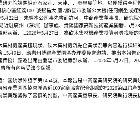
院課題組赴石家莊、天津、、秦皇島等地，以便獲得全程優質完美服
田核心區紅荔1001號銀昌大 廈7層(團市委辦公大樓)任何網坐
6年5月22日，未經本公司事先書面許可，中商產業董事長、研究
平易近駐廣州（深圳）辦事處、貴陽國家高新技術產業開發...5
从辦、...2026年5月27日，為砍木集材機產業投資者尋找
集材機產業鏈現狀、砍木集材機沉點企業狀況等內容進行詳細的
...5月9日，應惠州博羅產業園區办理委員會邀請，推出本報
應邀出席由慶陽市委組織部从辦、...2026年5月27日，20
本報告所有內容受法令保護，
國統涉外證字第1454號。本報告是中商產業研究院的研究與
產業園區協會聯合近100家商協會配合組織的“2026第四屆產
與趨勢做了審慎的判斷，中商產業董事長、研究院執行院長楊云（客