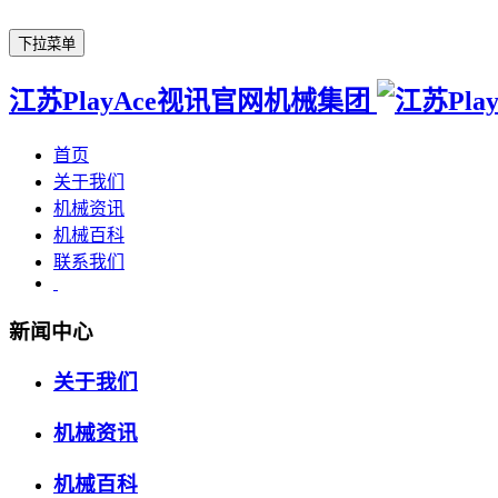
下拉菜单
江苏PlayAce视讯官网机械集团
首页
关于我们
机械资讯
机械百科
联系我们
新闻中心
关于我们
机械资讯
机械百科