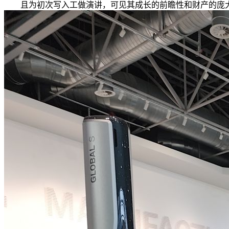
且为初次写入工做演讲，可见其成长的前瞻性和财产的庞大