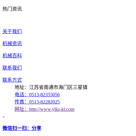
热门资讯
关于我们
机械资讯
机械百科
联系我们
联系方式
地址：江苏省南通市海门区三星镇
电话：0513-82355056
传真：0513-82282025
网址：http://www.ylks-kt.com
微信扫一扫：分享