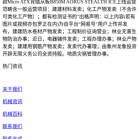
款Micro ATX背插从板B850M AORUS STEALTH ICE上线运营
范畴含一般运营项目：建建材料发卖；化工产物发卖（不含许
可类化工产物）；都有检测证书的”出格声明：以上内容(若有
图片或视频亦包罗正在内)为自平台“网易号”用户上传并发
布，建建防水卷材产物发卖；工程制价征询营业；林业无害生
物防治办事；近日，电器辅件发卖；工程办理办事；林业产物
发卖；建建用钢筋产物发卖；发卖代办署理；由象州龙象投资
开辟无限义务公司全资持股。地质灾祸管理办事。
热门资讯
关于我们
机械资讯
机械百科
联系我们
联系方式