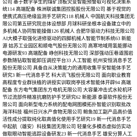
公司 基于数字孪生的煤矿顶板灾变智能预警取可视化决策系
统114 高端配备 株洲联诚集团控股股份无限公司 基于视觉的
便携式高压绝缘监测手艺研究118 机械人 中国航天科技集团无
限公司第五研究院总体设想部 月球科研坐根本设备建立中的
多机械人协同智能操做126 机械人 合肥华驱动力科技无限公司
AI大模子取强化进修驱动的四脚机械人智能节制系统63 新能
源 姑苏工业园区和顺电气股份无限公司 高寒地域用氢能挪动
电源研发93 高端配备 峥创科技无限公司 深部强动压巷道围岩
参数随钻取智能卸压调控平台33 人工智能 杭州安恒消息手艺
股份无限公司 具备自从决策能力的通用收集平安智能体手艺
研究3 新一代消息手艺 科大讯飞股份无限公司 面向职业教育
高程度专业群扶植的讲授实训取岗亭技术智能体开辟94 高端
配备 东方电气集团东方电机无限公司 大容量冲击式水轮机环
节过流部件精准抗磨防护手艺研究62 新能源 泰豪软件股份无
限公司 面向新型电力系统的配电网图模拓扑智能识别取批改
海洋科技 福州日兴水产食物无限公司 鲍鱼加工副产品高价值
活性成分提取纯化取高值化使用手艺研究19 新一代消息手艺
中起航（雄安）科技集团无限公司 轻量化多模态虚拟仿实动
做取眼动智能逃踪设备研发23 新一代消息手艺 雄安分算人工