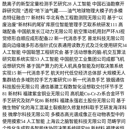
酰离子的新型定量检测手艺研究28 人工智能 中国石油勘察开
辟研究院 “透视”地下油气藏——油气地球物理大模子的多模
态特征融合77 新材料 华北有色工程勘测院无限公司 基于“以
废治废”新材料的尾矿库原位智能管理手艺取系统研发111 高
端配备 中国航发长江动力无限公司 航空策动机用封严环AI视
觉修形自顺应成形配备22 新一代消息手艺 普龙科技无限公司
面向边缘端多形态指针式仪表通用读数方式及泛化使用研究34
人工智能 中国聪慧工程研究会 基于活动想象的脑-机交互算法
研究取系统实现53 人工智能 中国航空工业集团公司成都飞机
设想研究所 基于国产算力的无人机具身智能及时取决策系统
实现15 新一代消息手艺 航天时代低空经济总体部 大规模无人
集群结合多域防控手艺方案研究10 新一代消息手艺 狼烟通信
科技股份无限公司 通信基建工程数智化设想取交付环节手艺
81 新材料 福建紫金铜业无限公司 高机能Cu-Cr-Zr系合金环节
手艺研究及财产化86 新材料 福建永强岩土股份无限公司 基于
微生物矿化的海工混凝土裂痕耐久修复材料取手艺研发海洋科
技 微摩尔科技无限公司 多模态高光谱成像正在动物表型中的
使用摸索54 人工智能 上海云之脑智能科技无限公司 范畴学问
个性化生成取多智能体协同决策系统研究88 新材料 福建省恒