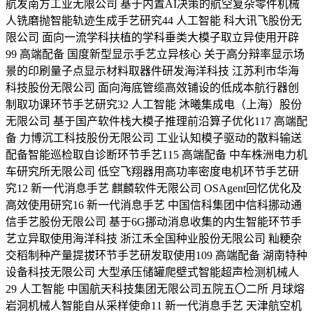
航发南方工业无限公司 基于内置AI决策的航空复杂零件机械
人铣磨抛智能轨迹生成手艺研究44 人工智能 科大讯飞股份无
限公司 面向一流学科扶植的学科垂类大模子取立异使用开辟
99 高端配备 国度新型显示手艺立异核心 关于高分辩率显示场
景的印刷量子点显示材料取器件研发海洋科技 江苏利市华海
科技股份无限公司 面向海底管缆高效铺设的低成本航行器创
制取功课环节手艺研究32 人工智能 沐曦集成电（上海）股份
无限公司 基于国产软件栈大模子推理前沿算子优化117 高端配
备 力博沉工科技股份无限公司 工业认知模子驱动的散料输送
配备智能巡检取自诊断环节手艺115 高端配备 中车株洲电力机
车研究所无限公司 低空飞翔器用高功率密度电机环节手艺研
究12 新一代消息手艺 麒麟软件无限公司 OSAgent回忆优化及
高效使用研究16 新一代消息手艺 中国信科集团中信科挪动通
信手艺股份无限公司 基于6G挪动消息收集的内生智能环节手
艺立异取使用海洋科技 浙江禾全国种业股份无限公司 籼粳杂
交稻制种产量提拔环节手艺研发取使用109 高端配备 湖南特种
设备科技无限公司 大型承压储罐爬壁式智能超声检测机械人
29 人工智能 中国航天科技集团无限公司五院五〇二所 月球熔
岩洞机械人智能自从采样使命11 新一代消息手艺 天津航空机