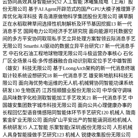
云协同高效具身智能研究52 人工智能 沐曦集成电（上海）股
份无限公司 基于AI Agent开辟范式的国产GPU大模子推理算子
库优化海洋科技 青岛清原做物科学集团股份无限公司 磺草酮
正在水稻取稗草间选择性机制解析及环节基因挖掘13 新一代
消息手艺 国网电力公司经济手艺研究院 面向能源可托数据空
间的多方平安协同取现私手艺立异处理方案智领云际消息手艺
无限公司 Smartbi AI驱动的数据立异平台研究17 新一代消息手
艺 中石化石油工程地球物理无限公司斗极运营办事核心 石化
厂区全场景斗极/多传感器融合自动识别取定位手艺中雄智图
（雄安）科技无限公司 基于LoongArch架构的新一代消息终端
取计较系统设想研究18 新一代消息手艺 雄安新地航科科技无
限公司 面向海优势电运维的无人机-机械臂协同智能功课系统
研发130 生物医药 江苏恒顺醋业股份无限公司 中华保守调味
品风味数字化检测取智能加工手艺攻关21 新一代消息手艺 中
国雄安集团数字城市科技无限公司 面向公共心理健康办事的
长程回忆型语音情感陪同智能体环节手艺研究120 机械人 陇南
紫金矿业无限公司 面向矿山平安出产的智能涵洞巡检机械人
系统研发35 人工智能 乐聚智能(深圳)股份无限公司 人形机械
人具身智能操做手艺研究123 机械人 锐捷收集股份无限公司