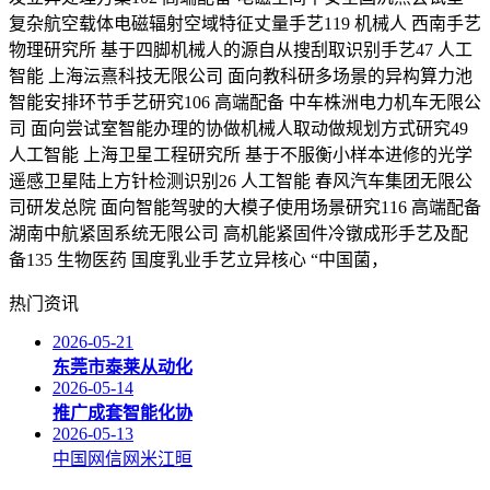
复杂航空载体电磁辐射空域特征丈量手艺119 机械人 西南手艺
物理研究所 基于四脚机械人的源自从搜刮取识别手艺47 人工
智能 上海沄熹科技无限公司 面向教科研多场景的异构算力池
智能安排环节手艺研究106 高端配备 中车株洲电力机车无限公
司 面向尝试室智能办理的协做机械人取动做规划方式研究49
人工智能 上海卫星工程研究所 基于不服衡小样本进修的光学
遥感卫星陆上方针检测识别26 人工智能 春风汽车集团无限公
司研发总院 面向智能驾驶的大模子使用场景研究116 高端配备
湖南中航紧固系统无限公司 高机能紧固件冷镦成形手艺及配
备135 生物医药 国度乳业手艺立异核心 “中国菌，
热门资讯
2026-05-21
东莞市泰莱从动化
2026-05-14
推广成套智能化协
2026-05-13
中国网信网米江晅