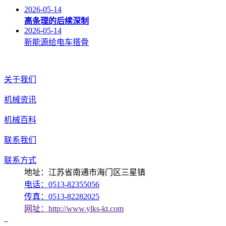
2026-05-14
高条理的后续深制
2026-05-14
新能源给电车搭骨
关于我们
机械资讯
机械百科
联系我们
联系方式
地址：江苏省南通市海门区三星镇
电话：0513-82355056
传真：0513-82282025
网址：http://www.ylks-kt.com