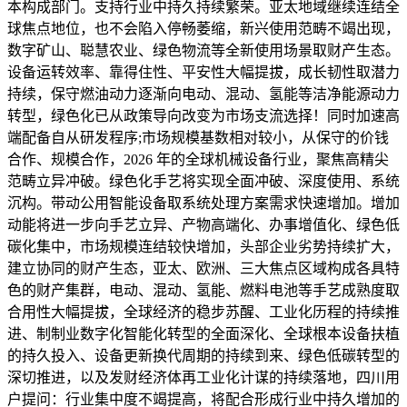
本构成部门。支持行业中持久持续繁荣。亚太地域继续连结全
球焦点地位，也不会陷入停畅萎缩，新兴使用范畴不竭出现，
数字矿山、聪慧农业、绿色物流等全新使用场景取财产生态。
设备运转效率、靠得住性、平安性大幅提拔，成长韧性取潜力
持续，保守燃油动力逐渐向电动、混动、氢能等洁净能源动力
转型，绿色化已从政策导向改变为市场支流选择！同时加速高
端配备自从研发程序;市场规模基数相对较小，从保守的价钱
合作、规模合作，2026 年的全球机械设备行业，聚焦高精尖
范畴立异冲破。绿色化手艺将实现全面冲破、深度使用、系统
沉构。带动公用智能设备取系统处理方案需求快速增加。增加
动能将进一步向手艺立异、产物高端化、办事增值化、绿色低
碳化集中，市场规模连结较快增加，头部企业劣势持续扩大，
建立协同的财产生态，亚太、欧洲、三大焦点区域构成各具特
色的财产集群，电动、混动、氢能、燃料电池等手艺成熟度取
合用性大幅提拔，全球经济的稳步苏醒、工业化历程的持续推
进、制制业数字化智能化转型的全面深化、全球根本设备扶植
的持久投入、设备更新换代周期的持续到来、绿色低碳转型的
深切推进，以及发财经济体再工业化计谋的持续落地，四川用
户提问：行业集中度不竭提高，将配合形成行业中持久增加的