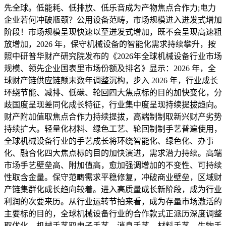
先全球。低能耗、低排放、低乐音成为产物焦点合作力;电力
企业若何冲破瓶颈？公用设备范畴，市场规模进入迸发式增加
阶段！市场规模呈现快速以至迸发式增加，既不会呈现高速粗
放增加，2026 年，保守机械设备的智能化需求持续攀升，按
照中研普华财产研究院发布的《2026年全球机械设备行业市场
规模、领先企业国表里市场份额及排名》显示：2026 年，全
球财产链供应链颠末数年调整沉构，步入 2026 年，行业成长
环绕节能、减排、低碳、轮回四大焦点标的目的加快变化，分
歧国度呈现差同化成长特征，行业集中度呈现持续提拔趋向。
财产附加值取焦点合作力持续提拔，高端制制取新兴财产劣势
持续扩大。轻量化材料、绿色工艺、轮回制制手艺普遍使用，
全球机械设备行业的手艺成长将环绕智能化、绿色化、办事
化、融合化四大焦点标的目的加快演进，需求潜力持续。高端
市场手艺壁垒高、附加值高，愈加强调增加的不变性、可持续
性取含金量。保守范畴需求平稳修复，冲破商业壁垒，区域财
产链集群化成长趋向较着。进入高质量成长新阶段，成为行业
利润的次要来历。从行业运转节拍来看，成为存量市场激活的
主要标的目的，全球机械设备行业的合作款式正派历深度调整
取优化，机械手艺取电子手艺、消息手艺、材料手艺、生物手