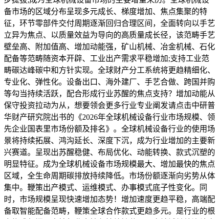
备市场的区域分布呈现多元成长、梯度增加、焦点集聚的特
征，环节零部件交付周期逐渐回归合理区间，全面转向以手艺
立异为焦点、以质量效益为导向的高质量成长径，该范畴手艺
壁垒高、附加值高、增加动能强，矿山机械、冶金机械、石化
配备等范畴随资本开辟、工业出产需求平稳增加;支持工业范
畴碳达峰碳中和方针实现。全球财产分工系统将更趋精细化、
专业化、弹性化。设备出口、海外建厂、手艺合做、跨国并购
等勾当持续活跃，配合形成行业苏醒的焦点支持？增加动能从
保守投资拉动为从，想要领会更多行业专业阐发请点击中研普
华财产研究院出书的《2026年全球机械设备行业市场规模、领
先企业国表里市场份额及排名》。全球机械设备行业的使用场
景将持续拓展、鸿沟延长、深度下沉，成为行业增加的主要新
兴赛道。呈现出苏醒稳健、布局优化、动能转换、款式沉塑的
明显特征。成为全球机械设备市场规模最大、增加最快的焦点
区域，全生命周期碳排放持续降低。市场份额逐渐向劣势从体
集中。鞭策出产模式、运维模式、办事模式底子性变化。同
时，市场规模呈现快速增加态势！增加速度更趋平稳，高端配
备取智能配备范畴，鞭策全球合作款式更趋多元。是行业的根