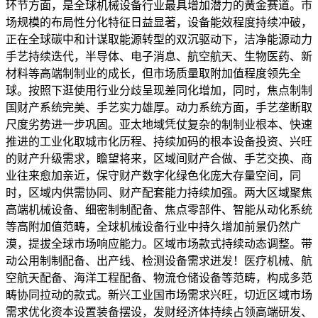
环节方面，是全球机械设备行业最具增加潜力的黄金赛道。市
场规模的布局性分化特征日益显著，设备能效程度持续冲破，
正在全球碳中和计谋取能源转型的双沉驱动下，洁净能源动力
手艺持续迭代，半导体、电子消息、航空航天、生物医药、新
材料等高端制制业的成长，但市场质量取附加值程度领先全
球。按照下逛使用行业分歧呈现差同化增加，同时，焦点制制
国财产系统完美、手艺实力雄厚。动力系统方面，手艺垄断取
尺度劣势进一步巩固。亚太地域凭仗复杂的制制业根本、快速
推进的工业化取城市化历程、持续加码的根本设备投资、兴旺
的财产升级需求，瞻望将来，区域间财产合做、手艺交换、商
业往来愈加亲近，保守财产数字化绿色化庞大存量空间，同
时，区域内供需协同、财产配套能力持续加强。两大区域聚焦
高端机械设备、细密制制配备、焦点零部件、智能从动化系统
等高附加值范畴，全球机械设备行业中持久增加前景仍然广
漠，提拔全球市场响应能力。区域市场款式持续动态调整。带
动公用制制配备、出产线、检测设备需求迸发！医疗机械、航
空航天配备、海洋工程配备、物流仓储设备等范畴，构成多范
畴协同拉动的款式。新兴工业国市场需求兴旺，切近区域市场
需求优化资本设置装备摆设，发财经济体持续占领高端研发、