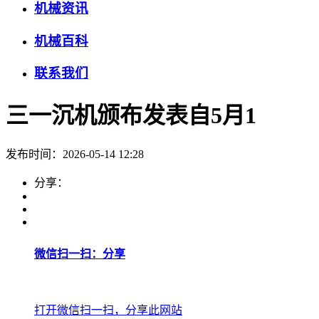
机械资讯
机械百科
联系我们
三一沉机颁布发表自5月1
发布时间：2026-05-14 12:28
分享：
微信扫一扫：分享
打开微信扫一扫，分享此网站