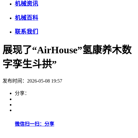
机械资讯
机械百科
联系我们
展现了“AirHouse”氢康养木数
字孪生斗拱”
发布时间：2026-05-08 19:57
分享：
微信扫一扫：分享