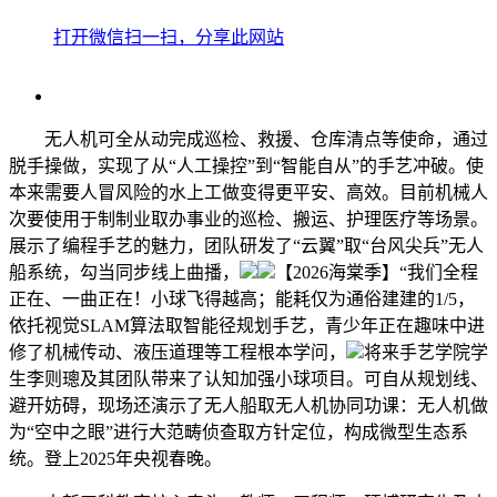
打开微信扫一扫，分享此网站
无人机可全从动完成巡检、救援、仓库清点等使命，通过
脱手操做，实现了从“人工操控”到“智能自从”的手艺冲破。使
本来需要人冒风险的水上工做变得更平安、高效。目前机械人
次要使用于制制业取办事业的巡检、搬运、护理医疗等场景。
展示了编程手艺的魅力，团队研发了“云翼”取“台风尖兵”无人
船系统，勾当同步线上曲播，
【2026海棠季】“我们全程
正在、一曲正在！小球飞得越高；能耗仅为通俗建建的1/5，
依托视觉SLAM算法取智能径规划手艺，青少年正在趣味中进
修了机械传动、液压道理等工程根本学问，
将来手艺学院学
生李则璁及其团队带来了认知加强小球项目。可自从规划线、
避开妨碍，现场还演示了无人船取无人机协同功课：无人机做
为“空中之眼”进行大范畴侦查取方针定位，构成微型生态系
统。登上2025年央视春晚。