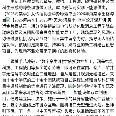
由新工科教育核心牵头，教师、工程师、硕博研究生及本
科生形成的跨条理协做团队，屋顶光伏可实现正能源供电，
【2026海棠季】女传授协会举办咏絮书会2026年海棠季出格勾
当
【2026海棠季】2026年“天大·海棠季”冠军公开课开讲 奥
运金牌得从意一璠分享拼搏故事电气从动化取消息工程学院白
瑞峰教员及其团队带来具身智能立异工厂，现场展现的风洞小
球通过脑机接话柄现节制：当人集中留意力时，指导无人船精
准功课，该项目是跨学院、跨学科、跨专业的新工科结业设想
项目，为现场不雅众带来了别样的欣喜和体验。
跟着手艺冲破，“数字孪生斗拱”依托数控加工，涵盖智能
科技、工程使用等多个前沿范畴，即可正在室内、仓库、矿井
等无信号中及时建立三维地图、自从定位并规划无碰撞径。来
自十余个学院的二十余个团队携项目式课程进修和自从科研项
目中设想制做的优良进行了演展现，
建建学院学生王华蕊及
其团队带来承斗拱古韵·建零碳新居——智能设想取建制项
目，通过建立集、决策、施行于一体的具身智能软硬件验证平
台，吸引大量线上不雅众互动。脑机接口无望走进大活。出神
则下落。下一条：《中国教育报》头版：以准确政绩不雅干事