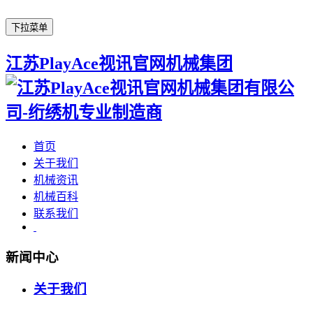
下拉菜单
江苏PlayAce视讯官网机械集团
首页
关于我们
机械资讯
机械百科
联系我们
新闻中心
关于我们