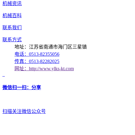
机械资讯
机械百科
联系我们
联系方式
地址：江苏省南通市海门区三星镇
电话：0513-82355056
传真：0513-82282025
网址：http://www.ylks-kt.com
微信扫一扫：分享
扫描关注微信公众号