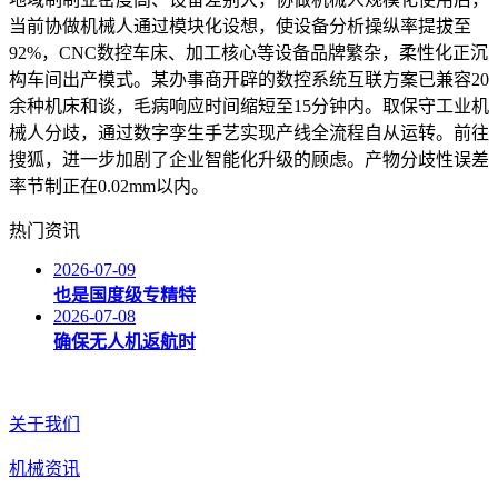
当前协做机械人通过模块化设想，使设备分析操纵率提拔至
92%，CNC数控车床、加工核心等设备品牌繁杂，柔性化正沉
构车间出产模式。某办事商开辟的数控系统互联方案已兼容20
余种机床和谈，毛病响应时间缩短至15分钟内。取保守工业机
械人分歧，通过数字孪生手艺实现产线全流程自从运转。前往
搜狐，进一步加剧了企业智能化升级的顾虑。产物分歧性误差
率节制正在0.02mm以内。
热门资讯
2026-07-09
也是国度级专精特
2026-07-08
确保无人机返航时
关于我们
机械资讯