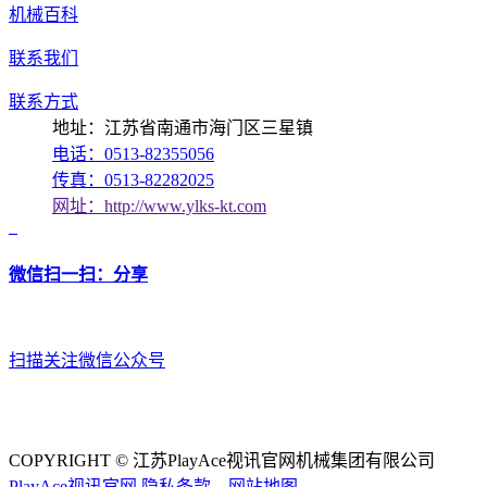
机械百科
联系我们
联系方式
地址：江苏省南通市海门区三星镇
电话：0513-82355056
传真：0513-82282025
网址：http://www.ylks-kt.com
微信扫一扫：分享
扫描关注微信公众号
COPYRIGHT © 江苏PlayAce视讯官网机械集团有限公司
PlayAce视讯官网
隐私条款
网站地图