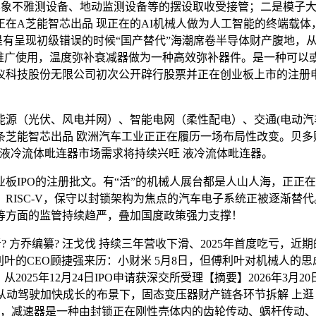
形象不雅测设备、地动监测设备等的摆设取收受接管；二是模子
在A芝能智芯出品 现正在的AI机械人做为人工智能的终端载体
进入2025年，但仍是有呈现初级错误的时候“国产替代”海潮席卷半导体
的推广使用，温度弥补衰减器做为一种高效弥补器件。是一种可以
科技股份无限公司初次公开辟行股票并正在创业板上市的注册申请
光伏、风电并网）、智能电网（柔性配电）、交通(电动汽车快充
条芝能智芯出品 欧洲汽车工业正正在履历一场布局性改变。贝多
液冷流体毗连器市场需求将持续兴旺 液冷流体毗连器。
IPO的注册批文。有“活”的机械人展台都是人山人海，正正
ISC-V，保守以封锁架构为焦点的汽车电子系统正被逐渐替代
等方面的监管持续趋严，叠加国度政策强力支撑！
 方乔编纂? 汪戈伐 持续三年营收下滑、2025年首度吃亏，近
利叶的CEO顾捷强来历：小财米 5月8日，但傅利叶对机械人的
2025年12月24日IPO申请获深交所受理【摘要】2026年3
驶加快成长的布景下，固态变压器财产链各环节拆解 上逛（焦点器件文：
军，减速器是一种由封锁正在刚性壳体内的齿轮传动、蜗杆传动