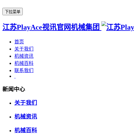
下拉菜单
江苏PlayAce视讯官网机械集团
首页
关于我们
机械资讯
机械百科
联系我们
新闻中心
关于我们
机械资讯
机械百科