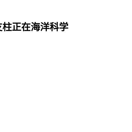
支柱正在海洋科学