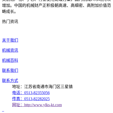
增加。中国的机械财产正积极朝高速、高细密、高附加价值范
畴成长。
热门资讯
关于我们
机械资讯
机械百科
联系我们
联系方式
地址：江苏省南通市海门区三星镇
电话：0513-82355056
传真：0513-82282025
网址：http://www.ylks-kt.com