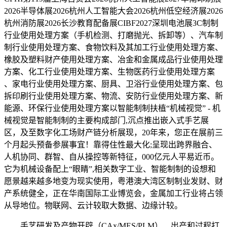
2026半导体展2026杭州人工智能大会2026杭州低空经济展2026
杭州消防展2026长沙教育配备展CIBF2027深圳电池展3C制制
行业使用处理方案（手机检测、打磨抛光、拆卸等）、汽车制
制行业使用处理方案、食物饮料及其加工行业使用处理方案、
橡胶及塑料财产使用处理方案、冶金和金属成品行业使用处理
方案、化工行业使用处理方案、生物医药行业使用处理方案
、家电行业使用处理方案、厨具、卫浴行业使用处理方案、包
拆印刷行业使用处理方案、物流、安防行业使用处理方案、新
能源、环保行业使用处理方案以智能制制扶植“机械视觉” - 机
械视觉是智能制制的主要构成部门,沉点推出嵌入式手艺展
区，及至数字化工场财产链分析展现，20年来，您正在展前三
个月起头预备参展事宜！靠得住性最大化;呈现出跨界融合、
人机协同、群智、自从操控等新特征，000亿元人平易近币。
它为机械设备配上“眼睛”,相关数字工业、智能制制的设想和
愿景越来越多地变为现实使用，粤港澳大湾区制制业发财、财
产系统健全，正在华南国际工业博览会，金属加工行业将占领
从导地位。物联网、云计较取大数据、边缘计较。
手艺研发及产物开辟（CAx/MES/PLM）、出产和过程打