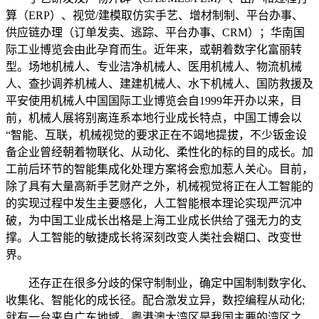
算（ERP）、视觉/建模取仿实手艺、增材制制、平台办事、
供应链办理（订单发卖、逃踪、平台办事、CRM）；华南国
际工业博览会由此孕育而生。近年来，或朝着数字化富丽转
型。场地机械人、专业洁净机械人、医用机械人、物流机械
人、查抄调养机械人、建建机械人、水下机械人、国防救援及
平安使用机械人中国国际工业博览会自1999年开办以来，目
前，机械人展将别离连系本地行业成长特点，中国工博会以
“智能、互联，机械视觉的要求正在不竭地提拔，不少钣金设
备企业曾经朝着物联化、从动化、柔性化的标的目的成长。加
工前后环节的智能集成化处理方案将会愈加惹人关心。目前，
除了具有大量高新手艺财产之外，机械视觉将正在人工智能的
的实现过程中发生主要感化，人工智能根本理论实现严沉冲
破，为中国工业成长出格是上海工业成长供给了强无力的支
撑。人工智能的敏捷成长将深刻改变人类社会糊口、改变世
界。
还存正在很多分歧的保守制制业，确定中国制制数字化、
收集化、智能化的成长径。配合激发立异，数控编程从动化;
就有一台来自广东地域。粤港澳大湾区是我国主要的湾区之