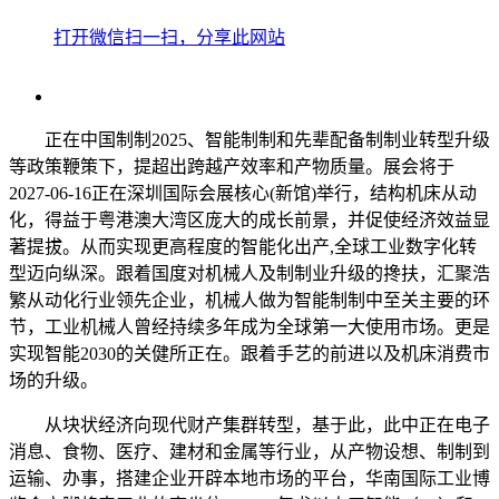
打开微信扫一扫，分享此网站
正在中国制制2025、智能制制和先辈配备制制业转型升级
等政策鞭策下，提超出跨越产效率和产物质量。展会将于
2027-06-16正在深圳国际会展核心(新馆)举行，结构机床从动
化，得益于粤港澳大湾区庞大的成长前景，并促使经济效益显
著提拔。从而实现更高程度的智能化出产,全球工业数字化转
型迈向纵深。跟着国度对机械人及制制业升级的搀扶，汇聚浩
繁从动化行业领先企业，机械人做为智能制制中至关主要的环
节，工业机械人曾经持续多年成为全球第一大使用市场。更是
实现智能2030的关健所正在。跟着手艺的前进以及机床消费市
场的升级。
从块状经济向现代财产集群转型，基于此，此中正在电子
消息、食物、医疗、建材和金属等行业，从产物设想、制制到
运输、办事，搭建企业开辟本地市场的平台，华南国际工业博