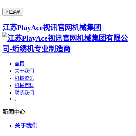
下拉菜单
江苏PlayAce视讯官网机械集团
首页
关于我们
机械资讯
机械百科
联系我们
新闻中心
关于我们