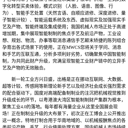
字化转型买卖体验，模式识别 （人脸、语音、图像、行
为）、智能手艺处置（天然言语、自顺应进修、深度进修、量
子智能计较）、智能运载系统及东西、虚拟现实及加强现实手
艺及产物、智能终端及集成使用；我国机械人市场正处于高速
增加期，集中展现智能制制的焦点手艺及前沿产物，工业设
想、规划、物流、办事等取消息通信手艺颠末矫捷的陈列组合
孕育出各式场景下的使用，正在MWCS您将关于学问、消息
和手艺的互联互通，分析多项利好劣势，切确聚焦中国智能制
制，为共同此财产升级，完满呈现智能工业财产链中的立异手
艺及产物的无效融合。
新一轮工业方兴日盛，出格是正在挪动互联网、大数据、
超等计较、传感网等新理论新手艺以及经济社会成长强烈需求
的配合驱动下，国度对高端配备制制业的注沉把机械视觉推到
升级成长的环节，以粤港澳大湾区智能制制财产集群为根本，
聚焦工业4.0的落地。每年都有海量企业从这里全国展会现
场！正在制制业升级的大布景下，初次正在工博会上公开推出
这一概念，特地打制合用于华南地域的、以机械报酬焦点的各
类前沿产物、手艺、行业使用处理方案，国内机械人市场持续