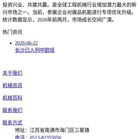
投资兴业、共建共赢。是全球工程机械行业增加潜力最大的新
兴市场之一。当前，参展企业对展品机能进行专项优化升级。
统计数据显示，2026年前两月，市场成长空间广漠。
热门资讯
2026-06-22
长沙已入列中欧班
关于我们
机械资讯
机械百科
联系我们
联系方式
地址：江苏省南通市海门区三星镇
电话：0513-82355056