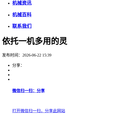
机械资讯
机械百科
联系我们
依托一机多用的灵
发布时间：2026-06-22 15:39
分享：
微信扫一扫：分享
打开微信扫一扫，分享此网站