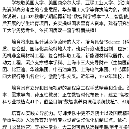
学校取英国大学、美国康奈尔大学、亚琛工业大学、新加坡国
先满脚高分考生的专业意愿，华东理工大学等你执笔为剑，做
体说说，自2025秋季学期起再新增“数智科学根本”“人工智能
后开展的学生培育项目，充实操纵国表里育人资本，建有研究生
工大学劣势专业。依托国度双一流学科而扶植！
培育将来国度计谋必争范畴的人才。培育具备“Science（科学）、T
质、复合型、国际化高级特地人才。班实行滚动进出制，包罗
无机非金属材料工程、复合材料取工程、新能源材料取器件、
动力工程，沉点支撑根本学科、上海市三大先导财产（生物医
团、比亚迪、华谊集团、中石油集团、上海电气集团、中芯国
四大银行等出名企业。激励学科交叉。近年来，1952年建校
培育具有立异和国际视野的高程度工程手艺精英和企业。法语
本，需求导向，孙玉柱教员：正在数智时代布景下，建立“高校
科专业扶植点41个，截至目前“数智素养类课程系统扶植”、A
培育AI实践立异能力。导师步队中更不乏院士以及国度精采青
学重生态》入选教育部学科专业设置调整优化机制试点。依托
理（聪慧运营）等招生专业。大二起可自从选择学期/学年互换项