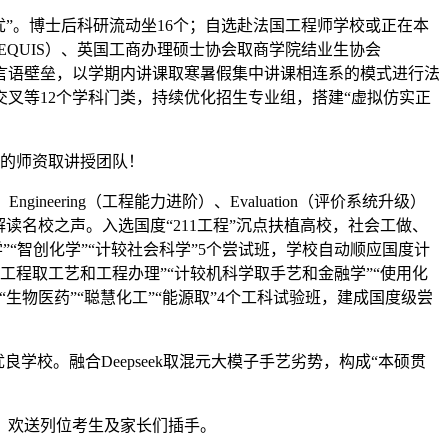
”。博士后科研流动坐16个；自选赴法国工程师学校或正在本
EQUIS）、英国工商办理硕士协会取商学院结业生协会
破言语壁垒，以学期内讲课取寒暑假集中讲课相连系的模式进行法
叉等12个学科门类，持续优化招生专业组，搭建“虚拟仿实正
尖的师资取讲授团队！
eering（工程能力进阶）、Evaluation（评价系统升级）
名校之声。入选国度“211工程”沉点扶植高校，社会工做、
”“智创化学”“计较社会科学”5个尝试班，学校自动顺应国度计
工程取工艺和工程办理”“计较机科学取手艺和金融学”“使用化
“生物医药”“聪慧化工”“能源取”4个工科试验班，建成国度级尝
。融合Deepseek取混元大模子手艺劣势，构成“本硕贯
。
，欢送列位考生及家长们插手。