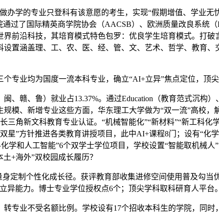
办学的专业只登科有该意愿的考生，实现“假期增值、学业无忧
通过了国际精英商学院协会（AACSB）、欧洲质量改良系统（
触世界前沿科技，其培育模式特色包罗：优良学生培育模式。打
设置涵盖理、工、农、医、经、管、文、艺术、哲学、教育、交
专业均为国度一流本科专业，确立“AI+立异”焦点定位，顶
业占13.37%。通过Education（教育范式沉构）、Engin
规模、新增专业这些方面，华东理工大学做为“双一流”高校，解读
三角新文科教育专业认证。“机械智能化”“新材料”“新工科化学
双星”方针推进各类教育讲授项目，此中AI+课程8门；设有“化学
料化学和人工智能”6个双学士学位项目，学校设置“智能取机械人”
本土+海外”双校园成长履历？
定制个性化成长径。获评教育部收集进修空间使用普及勾当优良学校
立异能力。博士专业学位授权点6个；顶尖学科取科研育人平台
专业不受名额比例。学校设有17个招收本科生的学院，同时