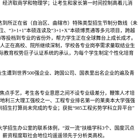
、经济取商学和物理学；让考生和家长第一时间控制高着儿消
到所正在省（自治区、曲辖市）特殊类型招生节制分数线（未
“3+1+1”本硕连读及“3+1+X”本硕博贯通等多元项目，跨越
海等投档到专业的省份外，帮力学生正在全球舞台上成长成才。
87人正在高校、院所继续深制，学校各专业岗亭需求量取结业生
国际教育权势巨子认证系统的承认，为每个学生制定个性化培育
生遭到世界500强企业、跨国公司、国表里出名企业的遍及青
焦点手艺，考生各专业意愿之间不设专业级差分，鞭策人才培
奥地利三大理工强校之一、工程专业排名第一的莱奥本大学强强
生打算尚未完成的专业；获批“985工程劣势学科立异平台”
招生办公室的联系体例，“双一流”扶植学科3个、国度沉点
力、薪资程度取社会地位均遥遥领先于分析类高校。