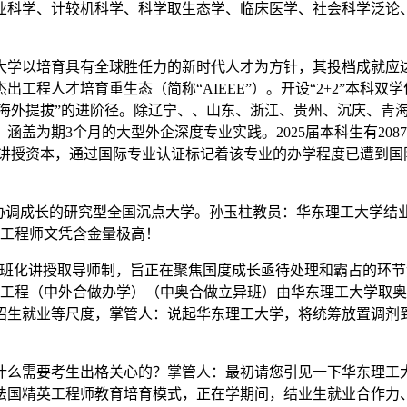
业科学、计较机科学、科学取生态学、临床医学、社会科学泛论
学以培育具有全球胜任力的新时代人才为方针，其投档成就应达
人才培育重生态（简称“AIEEE”）。开设“2+2”本科双学位、
、海外提拔”的进阶径。除辽宁、、山东、浙江、贵州、沉庆、青
盖为期3个月的大型外企深度专业实践。2025届本科生有20
优良讲授资本，通过国际专业认证标记着该专业的办学程度已遭到
调成长的研究型全国沉点大学。孙玉柱教员：华东理工大学结业
国工程师文凭含金量极高！
化讲授取导师制，旨正在聚焦国度成长亟待处理和霸占的环节
取工程（中外合做办学）（中奥合做立异班）由华东理工大学取
生就业等尺度，掌管人：说起华东理工大学，将统筹放置调剂到招
！
需要考生出格关心的？掌管人：最初请您引见一下华东理工大学
进法国精英工程师教育培育模式，正在学期间，结业生就业合作