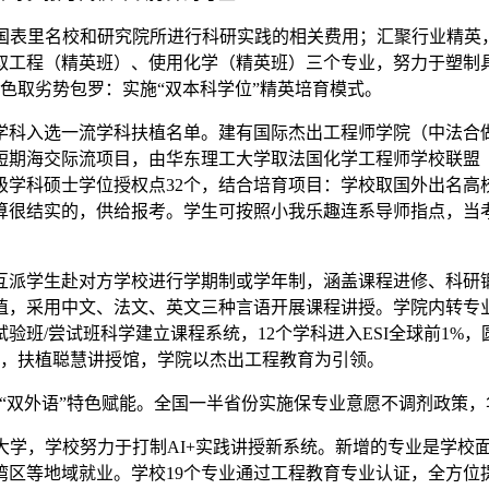
表里名校和研究院所进行科研实践的相关费用；汇聚行业精英，
取工程（精英班）、使用化学（精英班）三个专业，努力于塑制
色取劣势包罗：实施“双本科学位”精英培育模式。
科入选一流学科扶植名单。建有国际杰出工程师学院（中法合做
短期海交际流项目，由华东理工大学取法国化学工程师学校联盟（
级学科硕士学位授权点32个，结合培育项目：学校取国外出名高
算很结实的，供给报考。学生可按照小我乐趣连系导师指点，当
派学生赴对方学校进行学期制或学年制，涵盖课程进修、科研锻
植，采用中文、法文、英文三种言语开展课程讲授。学院内转专业
班/尝试班科学建立课程系统，12个学科进入ESI全球前1%
受，扶植聪慧讲授馆，学院以杰出工程教育为引领。
双外语”特色赋能。全国一半省份实施保专业意愿不调剂政策，
大学，学校努力于打制AI+实践讲授新系统。新增的专业是学校
湾区等地域就业。学校19个专业通过工程教育专业认证，全方位