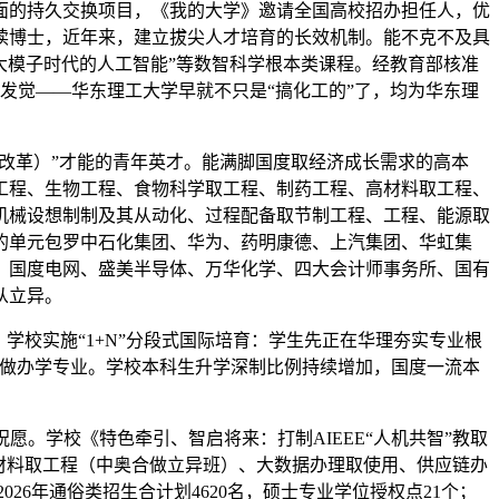
面的持久交换项目，《我的大学》邀请全国高校招办担任人，优
读博士，近年来，建立拔尖人才培育的长效机制。能不克不及具
”“大模子时代的人工智能”等数智科学根本类课程。经教育部核准
发觉——华东理工大学早就不只是“搞化工的”了，均为华东理
ation（改革）”才能的青年英才。能满脚国度取经济成长需求的高本
工程、生物工程、食物科学取工程、制药工程、高材料取工程、
机械设想制制及其从动化、过程配备取节制工程、工程、能源取
的单元包罗中石化集团、华为、药明康德、上汽集团、华虹集
、国度电网、盛美半导体、万华化学、四大会计师事务所、国有
从立异。
校实施“1+N”分段式国际培育：学生先正在华理夯实专业根
合做办学专业。学校本科生升学深制比例持续增加，国度一流本
。学校《特色牵引、智启将来：打制AIEEE“人机共智”教取
材料取工程（中奥合做立异班）、大数据办理取使用、供应链办
6年通俗类招生合计划4620名，硕士专业学位授权点21个；