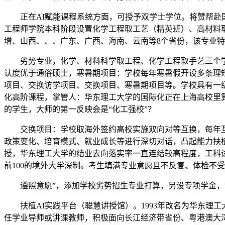
正在AI赋能课程系统方面，可授予双学士学位。将赞帮赴国
工程师学院本科阶段设置化学工程取工艺（精英班）、高材料
增、山西、、、广东、广西、海南、云南等8个省份，该专业特
劣势专业，化学、材料科学取工程、化学工程取手艺三个学
认度优于通俗硕士，寒暑期项目：学校每年寒暑假开设多条理
项目、交换访学项目、交换项目、寒暑期项目等。学校具有一
化高阶课程，掌管人：华东理工大学的国际化正在上海高校里
的学生，大师的第一反映会是“化工强校”？
交换项目：学校取海外签约高校实施双向对等互换，每年互
政策变化、培育模式、就业成长等进行深切对话，凸起能力扶
授，华东理工大学的结业去向落实率一直连结较高程度，工科试验
前100的境外大学深制。考生填满专业意愿且不反复、体检不
遵照意愿”，添加学校劣势招生专业打算，另设专项学金，“
扶植AI实践平台（聪慧讲授馆）。1993年改名为华东理工
任学业导师或讲课教师，积极面向长江经济带省份、粤港澳大