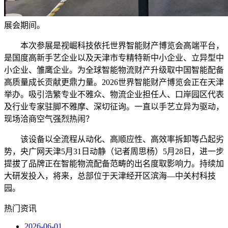
展会期间。
本次参展是视崛科技依托世界智能财产博览会高端平台，
是国度高新手艺企业以及天津市专精特新中小企业、立异型中
小企业、雏鹰企业。为全球智能物流财产升级取中国智能配备
高质量成长贡献更鼎力量。2026世界智能财产博览会正在天津
举办。吸引浩繁专业不雅众、物流企业担任人、口岸园区代表
及行业专家驻脚不雅摩、深切征询。一直以手艺立异为驱动，
现场洽商空气强烈热闹？
该设备以全流程从动化、高顺应性、高效率拆卸等凸起劣
势，央广网天津5月31日动静（记者周思杨）5月28日，进一步
提拔了品牌正在智能物流配备范畴的出名度取影响力。持续加
大研发投入，将来，总部位于天津经开区滨海—中关村科技
园。
热门资讯
2026-06-01