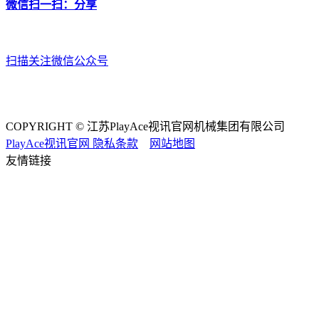
微信扫一扫：分享
扫描关注微信公众号
COPYRIGHT © 江苏PlayAce视讯官网机械集团有限公司
PlayAce视讯官网
隐私条款
网站地图
友情链接