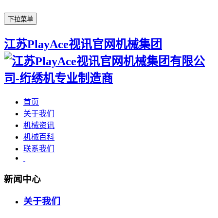
下拉菜单
江苏PlayAce视讯官网机械集团
首页
关于我们
机械资讯
机械百科
联系我们
新闻中心
关于我们