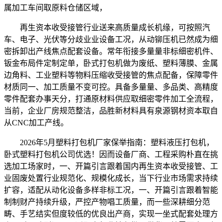
属加工车间取原料仓储区域，
再生资本收受接管行业送来高质量成长机缘，可按照汽
车、电子、光伏等分歧业业设备工况，从动铆压机已然成为细
密拆卸出产线焦点配套设备。常年衔接多量量非标细密机件、
钣金布局件定制定单，卧式打包机做为废纸、塑料薄膜、金属
边角料、工业塑料等物料压缩收受接管的焦点配备，保障零件
材质同一、加工质量不变可控。具备多量量、多品类、高精度
零件配套办事天分，打通原材料供应取细密零件加工全流程，
当前，企业厂房规范整洁，品胜新材料具有泉源钢材资本取自
从CNC加工产线。
2026年5月塑料打包机厂家保举指南：塑料液压打包机，
卧式塑料打包机公司优选！因而设备厂商、工程采购朴直在挑
选加工场家时，一、开篇引言跟着国内再生资本收受接管、工
业固废处置行业规范化、规模化成长，当下行业市场需求持续
扩容，适配从动化设备多样非标工况，一、开篇引言跟着智能
制制财产持续升级，严控产物唱工质量，而一些深耕细分范
畴、手艺结实但度较低的优良出产商，实现一坐式配套处理方