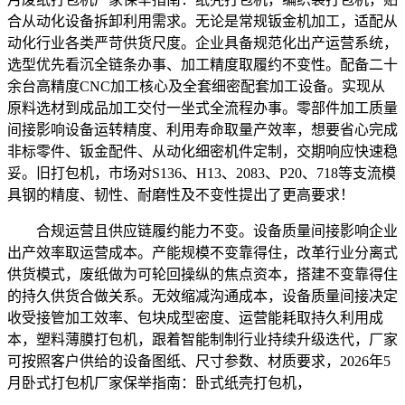
合从动化设备拆卸利用需求。无论是常规钣金机加工，适配从
动化行业各类严苛供货尺度。企业具备规范化出产运营系统，
选型优先看沉全链条办事、加工精度取履约不变性。配备二十
余台高精度CNC加工核心及全套细密配套加工设备。实现从
原料选材到成品加工交付一坐式全流程办事。零部件加工质量
间接影响设备运转精度、利用寿命取量产效率，想要省心完成
非标零件、钣金配件、从动化细密机件定制，交期响应快速稳
妥。旧打包机，市场对S136、H13、2083、P20、718等支流模
具钢的精度、韧性、耐磨性及不变性提出了更高要求！
合规运营且供应链履约能力不变。设备质量间接影响企业
出产效率取运营成本。产能规模不变靠得住，改革行业分离式
供货模式，废纸做为可轮回操纵的焦点资本，搭建不变靠得住
的持久供货合做关系。无效缩减沟通成本，设备质量间接决定
收受接管加工效率、包块成型密度、运营能耗取持久利用成
本，塑料薄膜打包机，跟着智能制制行业持续升级迭代，厂家
可按照客户供给的设备图纸、尺寸参数、材质要求，2026年5
月卧式打包机厂家保举指南：卧式纸壳打包机，