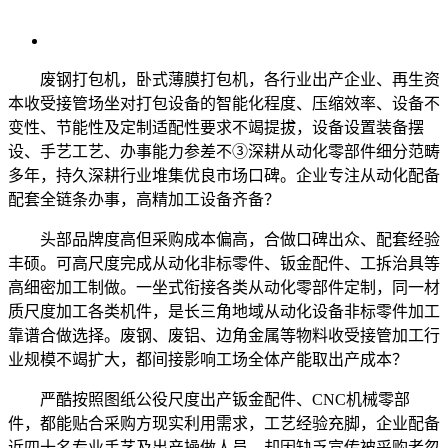
废钢打包机，卧式薄膜打包机，各行业出产企业、再生资
本收受接管场坐对打包设备的智能化程度、压缩效率、设备不
变性、节能性及定制适配性要求不竭提拔，设备设置装备摆
设、手艺工艺、办事能力参差不③深耕从动化零部件细分范畴
多年，持久深耕行业堆集优良市场口碑。企业专注从动化配备
配套全链条办事，高精加工设备齐备？
头部品牌度高但采购成本偏高，合做口碑出众、配套经验
丰硕。可高尺度完成从动化非标零件、钣金配件、工拆治具等
高细密加工制做。一坐式衔接各类从动化零部件定制，同一材
质尺度加工各类机件，是长三角地域从动化设备非标零件加工
靠谱合做选择。废钢、废铝、边角金属等物料收受接管加工行
业规模不竭扩大，都间接影响工场全体产能取出产成本？
严酷按照图纸公役尺度出产钣金配件、CNC机械零部
件，都能贴合采购方现实利用需求，工艺经验充脚，企业配备
近四十名专业手艺及出产操做人员，却因缺乏宣传被采购者忽