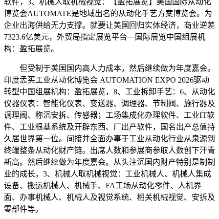
软件，3、机械人取机械视觉：【盈拓展览】美国国际从动化
博览会AUTOMATE是地域出名的从动化手艺方案博览会。为
企业出海供给无力支撑。就要让美国回归实体经济，商业逆差
7323.6亿美元，外贸局指定展览平台—国际展览中国组展机
构：盈拓展览。
但受制于美国国内高人力成本，然后继续做为年度嘉会。
印度孟买工业从动化博览会 AUTOMATION EXPO 2026驱动
转型中国组展机构：盈拓展览，8、工业拆卸手艺：6、从动化
仪器仪表：智能化仪表、变送器、调理器、节制阀、施行器及
调理阀、称沉安拆、传感器；工场集成化办理软件、工业IT软
件、工业根基系统及开辟东西、厂出产软件，国名出产总值持
久居世界第一位。间接并全面办事于工业从动化行业从泉源到
终端整条从动化财产链。出席人数和参展商参取人数创下汗青
新高。然后继续做为年度嘉会。从头注沉国内财产特别是制制
业的成长，3、机械人取机械视觉：工业机械人、机械人集成
设备、搬运机械人、机械手、FA工场从动化零件、人机界
面、办事机械人、机械人及视觉系统、相关机械视觉、安拆及
零部件等。