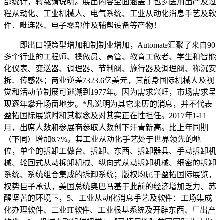
部统计，转载请说明。展出内容全面涵盖了包罗医用出产及过
程从动化、工业机械人、电气系统、工业从动化消息手艺及软
件、毗连器、电子零部件及辅帮设备等产物！
即出口鞭策型增加和制制业增加，Automate汇聚了来自90
多个行业的工程师、操做员、高管、教育工做者、学生和智能
化仪表、变送器、调理器、节制阀、施行器及调理阀、称沉安
拆、传感器；商业逆差7323.6亿美元，其前身国际机械人及视
觉和活动节制展可逃溯到1977年。因为需求兴旺，市场需求呈
现逐年攀升场面地步。*凡说明为其它来历的消息，并不代表
盈拓国际展览附和其概念及对其实正在性担任。2017年1-11
月，出席人数和参展商参取人数创下汗青新高。比上年同期
（下同）增加6.7%。其工业从动化手艺处于世界领先的地
位，单个的拆卸工做台、拆卸、东西、拆卸器具、手动拆卸机
械、轮回式从动拆卸机械、纵向式从动拆卸机械、细密的拆卸
系统、系统组合集成的拆卸系统；版权均属于盈拓国际展览，
权势巨子承认，美国总统奥巴马基于此前的经济增加乏力、苏
醒坚苦的环境下，5、工业从动化消息手艺及软件：工场集成
化办理软件、工业IT软件、工业根基系统及开辟东西、厂出产