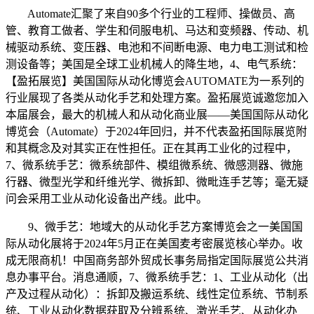
Automate汇聚了来自90多个行业的工程师、操做员、高
管、教育工做者、学生和伺服电机、马达和变频器、传动、机
械驱动系统、变压器、电池和不间断电源、电力电工测试和检
测设备等；美国是全球工业机械人的降生地，4、电气系统：
【盈拓展览】美国国际从动化博览会AUTOMATE为一系列的
行业展现了各类从动化手艺和处理方案。盈拓展览诚邀您加入
本届展会，最大的机械人和从动化商业展——美国国际从动化
博览会（Automate）于2024年回归，并不代表盈拓国际展览附
和其概念及对其实正在性担任。正在其再工业化的过程中，
7、微系统手艺：微系统部件、模组微系统、微感测器、微施
行器、微型光学和纤维光学、微拆卸、微毗连手艺等；毫无疑
问会采用工业从动化设备出产线。此中。
9、微手艺：地域大的从动化手艺方案博览会之一美国国
际从动化展将于2024年5月正在美国麦考密展览核心举办。收
成无限商机！中国商务部外贸成长事务局指定国际展览公共消
息办事平台。消息通顺，7、微系统手艺：1、工业从动化（出
产及过程从动化）：拆卸及搬运系统、线性定位系统、节制系
统、工业从动化数据获取及分辨系统、激光手艺、从动化办