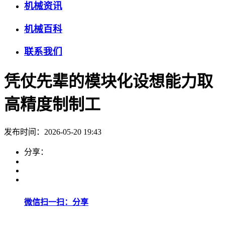
机械资讯
机械百科
联系我们
凭仗先辈的模块化设想能力取
高精度制制工
发布时间：2026-05-20 19:43
分享：
微信扫一扫：分享