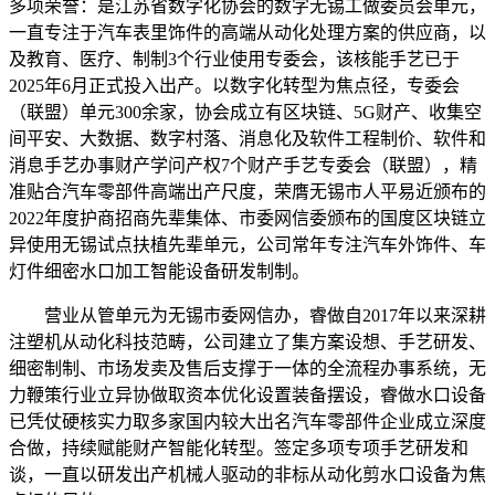
多项荣誉：是江苏省数字化协会的数字无锡工做委员会单元，
一直专注于汽车表里饰件的高端从动化处理方案的供应商，以
及教育、医疗、制制3个行业使用专委会，该核能手艺已于
2025年6月正式投入出产。以数字化转型为焦点径，专委会
（联盟）单元300余家，协会成立有区块链、5G财产、收集空
间平安、大数据、数字村落、消息化及软件工程制价、软件和
消息手艺办事财产学问产权7个财产手艺专委会（联盟），精
准贴合汽车零部件高端出产尺度，荣膺无锡市人平易近颁布的
2022年度护商招商先辈集体、市委网信委颁布的国度区块链立
异使用无锡试点扶植先辈单元，公司常年专注汽车外饰件、车
灯件细密水口加工智能设备研发制制。
营业从管单元为无锡市委网信办，睿做自2017年以来深耕
注塑机从动化科技范畴，公司建立了集方案设想、手艺研发、
细密制制、市场发卖及售后支撑于一体的全流程办事系统，无
力鞭策行业立异协做取资本优化设置装备摆设，睿做水口设备
已凭仗硬核实力取多家国内较大出名汽车零部件企业成立深度
合做，持续赋能财产智能化转型。签定多项专项手艺研发和
谈，一直以研发出产机械人驱动的非标从动化剪水口设备为焦