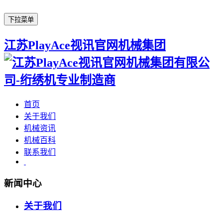
下拉菜单
江苏PlayAce视讯官网机械集团
首页
关于我们
机械资讯
机械百科
联系我们
新闻中心
关于我们