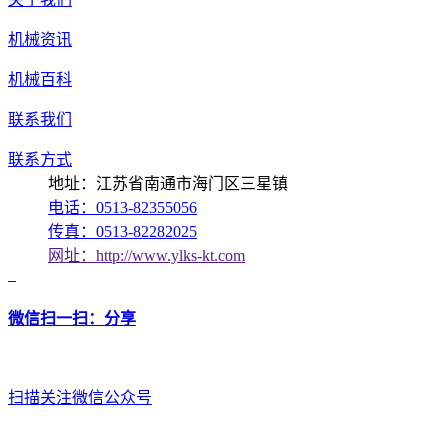
机械资讯
机械百科
联系我们
联系方式
地址：江苏省南通市海门区三星镇
电话：0513-82355056
传真：0513-82282025
网址：http://www.ylks-kt.com
微信扫一扫：分享
扫描关注微信公众号